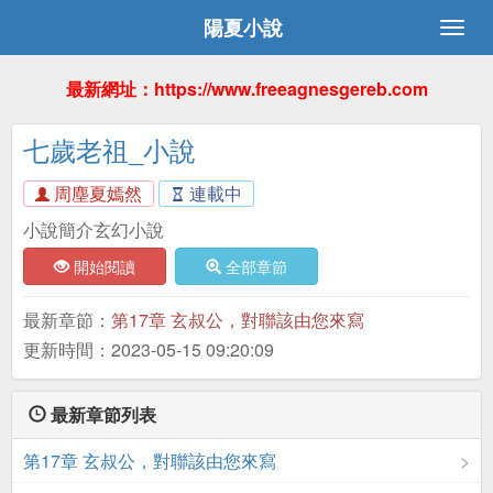
陽夏小說
最新網址：https://www.freeagnesgereb.com
七歲老祖_小說
周塵夏嫣然
連載中
小說簡介玄幻小說
開始閱讀
全部章節
最新章節：
第17章 玄叔公，對聯該由您來寫
更新時間：2023-05-15 09:20:09
最新章節列表
第17章 玄叔公，對聯該由您來寫