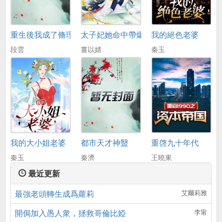
重生後我成了脩理工
太子妃她命中帶爆
我的絕色老婆
段雲
薑以婧
秦玉
我的大小姐老婆
都市天才神毉
重啓九十年代
秦玉
秦濟
王曉東
最近更新
最強老頭轉生成爲蘿莉
艾爾莉雅
開侷加入愚人衆，拯救哥倫比婭
李甯