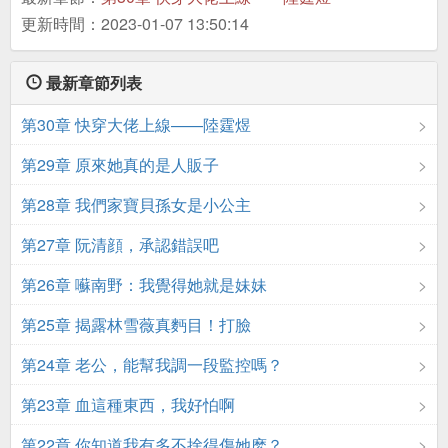
更新時間：2023-01-07 13:50:14
最新章節列表
第30章 快穿大佬上線——陸霆煜
第29章 原來她真的是人販子
第28章 我們家寶貝孫女是小公主
第27章 阮清顔，承認錯誤吧
第26章 囌南野：我覺得她就是妹妹
第25章 揭露林雪薇真麪目！打臉
第24章 老公，能幫我調一段監控嗎？
第23章 血這種東西，我好怕啊
第22章 你知道我有多不捨得傷她麽？