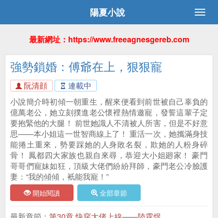
陽夏小說
最新網址：https://www.freeagnesgereb.com
強勢鎖婚：傅爺在上，狠狠寵
阮清顔
連載中
小說簡介時初傾一朝重生，醒來便看到前世被自己辜負的
億萬老公，她立刻撲進老公懷裡熱情邀寵，發誓這輩子定
要抱緊他的大腿！ 前世她識人不清被人所害，但是不好意
思——本小姐這一世智商線上了！ 重活一次，她攜滿身技
能捲土重來，勢要踩她的人身敗名裂，欺她的人粉身碎
骨！ 鳳都四大家族也親自來尋，恭迎大小姐廻家！ 豪門
哥哥們寵妹如狂，頂級大佬們紛紛拜師，豪門老公冷臉護
妻：“我的傾傾，衹能我寵！”
開始閱讀
全部章節
最新章節：
第30章 快穿大佬上線——陸霆煜