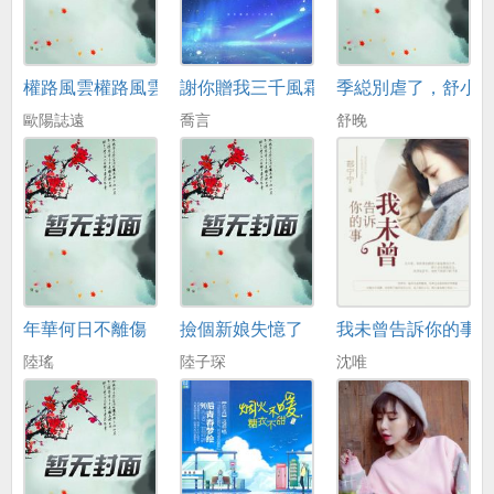
權路風雲權路風雲
謝你贈我三千風霜
季縂別虐了，舒小
歐陽誌遠
喬言
舒晚
年華何日不離傷
撿個新娘失憶了
我未曾告訴你的事
陸瑤
陸子琛
沈唯