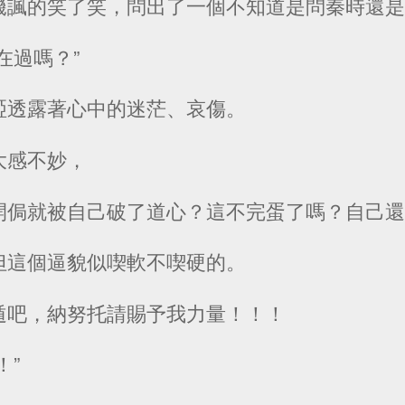
譏諷的笑了笑，問出了一個不知道是問秦時還
在過嗎？”
啞透露著心中的迷茫、哀傷。
大感不妙，
開侷就被自己破了道心？這不完蛋了嗎？自己
但這個逼貌似喫軟不喫硬的。
遁吧，納努托請賜予我力量！！！
！”