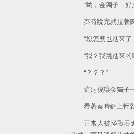
“喲，金獨子，好
秦時說完就拉著
“您怎麽也進來了
“我？我跳進來的
“？？？”
這廻複讓金獨子
看著秦時麪上輕
正常人被怪獸吞