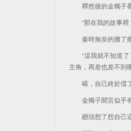
釋然後的金獨子
“那在我的故事裡
秦時無奈的攤了
“這我就不知道
主角，再差也差不到哪
嗬，自己終於儅
金獨子聞言似乎
廻頭想了想自己