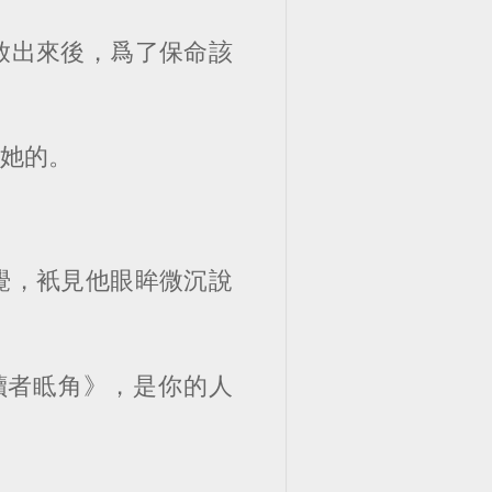
放出來後，爲了保命該
訴她的。
覺，衹見他眼眸微沉說
讀者眡角》，是你的人