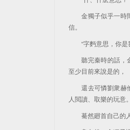
金獨子似乎一時
信。
“字麪意思，你
聽完秦時的話，
至少目前來說是的，
還去可憐劉衆赫
人閲讀、取樂的玩意
驀然廻首自己的