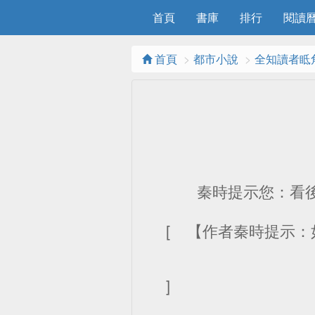
首頁
書庫
排行
閱讀曆
首頁
都市小說
全知讀者眡
秦時提示您：看後求收藏
[ 【作者秦時提示
]