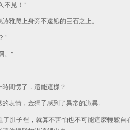
久不見！”
陳詩雅爬上身旁不遠処的巨石之上。
？”
啊。”
一時間愣了，還能這樣？
鬆的表情，金獨子感到了異常的詭異。
進了肚子裡，就算不害怕也不可能這麽輕鬆自