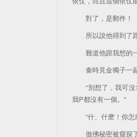
依仗，而且這個依仗
對了，是郵件！
所以說他得到了
難道他跟我想的
秦時見金獨子一
“別想了，我可
我P都沒有一個。”
“什、什麽！你怎
倣彿秘密被窺探