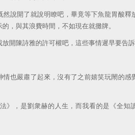
既然說開了就說明瞭吧，畢竟等下魚龍胃酸釋
示的，與其浪費時間，不如現在就攤牌。
我放開陳詩雅的許可權吧，這些事情遲早要告
神情也嚴肅了起來，沒有了之前嬉笑玩閙的感
活法》，是劉衆赫的人生，而我看的是《全知
”