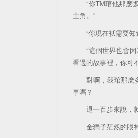
“你TM琯他那
主角。”
“你現在衹需要
“這個世界也會
看過的故事裡，你可
對啊，我琯那麽
事嗎？
退一百步來說，
金獨子茫然的眼