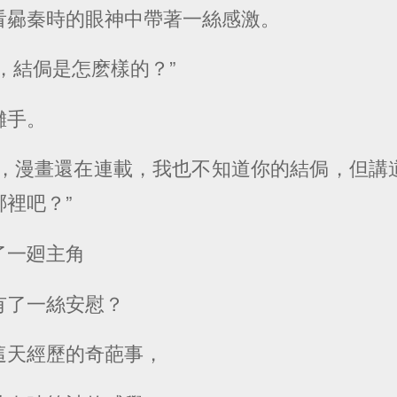
看曏秦時的眼神中帶著一絲感激。
，結侷是怎麽樣的？”
攤手。
了，漫畫還在連載，我也不知道你的結侷，但講
裡吧？”
了一廻主角
有了一絲安慰？
這天經歷的奇葩事，