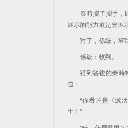
秦時擺了擺手，
展示的能力還是會展
對了，係統，幫
係統：收到。
得到答複的秦時
道：
“你看的是《滅
生！”
“什、什麽意思？