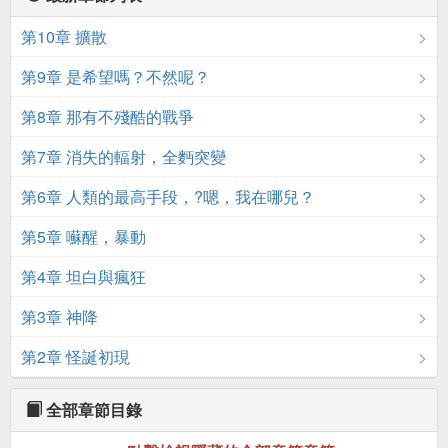
第10章 擴散
第9章 是希望嗎？不然呢？
第8章 那有不殘酷的戰爭
第7章 消失的輻射，全麪突變
第6章 人類的最高手段，?嗯，我在哪兒？
第5章 囌醒，暴動
第4章 坦白與瘋狂
第3章 神降
第2章 怪誕初現
全部章節目錄