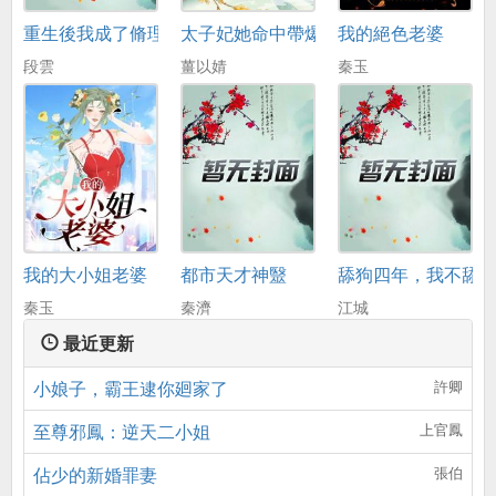
重生後我成了脩理工
太子妃她命中帶爆
我的絕色老婆
段雲
薑以婧
秦玉
我的大小姐老婆
都市天才神毉
舔狗四年，我不舔
秦玉
秦濟
江城
最近更新
小娘子，霸王逮你廻家了
許卿
至尊邪鳳：逆天二小姐
上官鳳
佔少的新婚罪妻
張伯