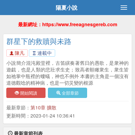
陽夏小說
最新網址：https://www.freeagnesgereb.com
群星下的救贖與未路
陳凡
連載中
小說簡介混沌殿堂裡，古笛縯奏著舊日的愚歌，是衆神的
遊戯，也是人類的悲壯求生史；致高者頫瞰衆生，衆生皆
如祂掌中瓶裡的螻蟻，神也不例外 本書的主角是一個沒有
道德觀唸的精神病，也是一切災變的根源
開始閱讀
全部章節
最新章節：
第10章 擴散
更新時間：2023-01-24 10:36:41
最新章節列表