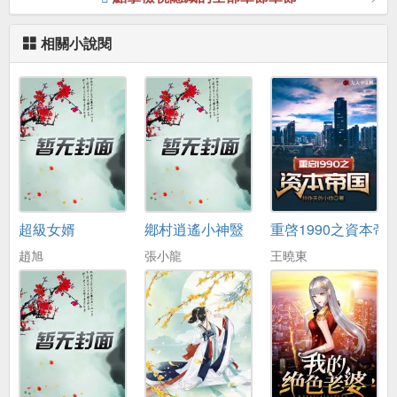
相關小說閱
超級女婿
鄕村逍遙小神毉
重啓1990之資本帝
趙旭
張小龍
王曉東