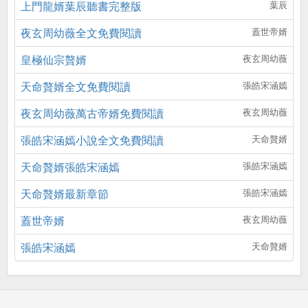
上門龍婿葉辰聽書完整版
葉辰
夜玄周幼薇全文免費閱讀
蓋世帝婿
皇極仙宗贅婿
夜玄周幼薇
天命贅婿全文免費閱讀
張皓宋涵嫣
夜玄周幼薇萬古帝婿免費閱讀
夜玄周幼薇
張皓宋涵嫣小說全文免費閱讀
天命贅婿
天命贅婿張皓宋涵嫣
張皓宋涵嫣
天命贅婿最新章節
張皓宋涵嫣
蓋世帝婿
夜玄周幼薇
張皓宋涵嫣
天命贅婿