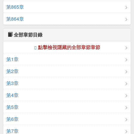
第865章
第864章
全部章節目錄
點擊檢視隱藏的全部章節章節
第1章
第2章
第3章
第4章
第5章
第6章
第7章