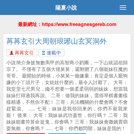
陽夏小說
最新網址：https://www.freeagnesgereb.com
苒苒玄引大周朝琅琊山玄冥洞外
苒苒玄引
連載中
小說簡介身披無數馬甲的高智商小奶團，一下山就認祖歸
宗了。 不僅有了五個大佬舅舅，還附贈了八個寵妹狂魔的
哥哥。 最開始的時候，小舅舅一臉嫌棄：肯定是個人厭狗
嫌的小丫頭片子，女娃娃什麼的，最令人討厭了。 大哥：
我堂堂七尺男兒，纔不想要一個柔柔弱弱的妹妹，想當我
妹妹打得過我再說。 二哥：做我的妹妹，需得琴棋書畫樣
樣精通，不然你不配！ 三哥：兵法機關的什麼會嗎？不會
趕緊滾。 ...... 七哥：妹妹是我領回來的，你們不寵我來
寵！ 後來： 大哥：我妹妹武功蓋世，你行嗎？ 二哥：我
妹妹能畫符算命捉鬼，你會嗎？ 三哥：我妹妹會撒嬌賣萌
耍無賴，你會嗎？ ...... 七哥：你們都閃開，妹妹是我的！