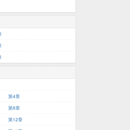
章
章
章
第4章
第8章
第12章