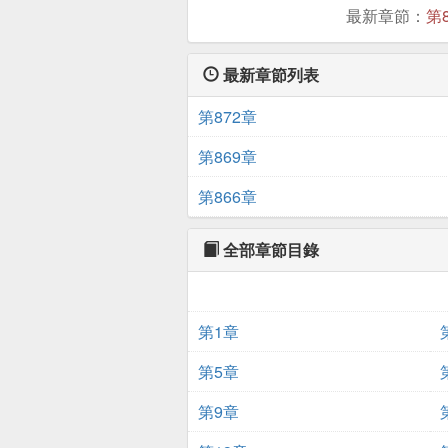
最新章節：
第
最新章節列表
第872章
第869章
第866章
全部章節目錄
第1章
第5章
第9章