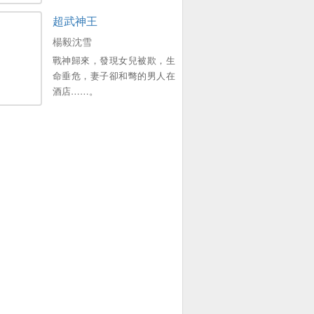
界。新書期一天兩更，上架後
超武神王
三更。喜歡的多多支援，點個
收藏，謝謝各位大佬。。
楊毅沈雪
戰神歸來，發現女兒被欺，生
命垂危，妻子卻和彆的男人在
酒店……。