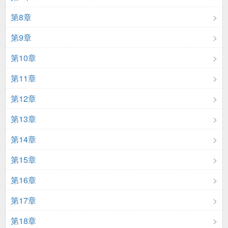
第8章
第9章
第10章
第11章
第12章
第13章
第14章
第15章
第16章
第17章
第18章