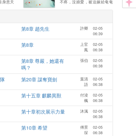
道你喜歡
瘉身患天
不疼，沒娘愛，被迫嫁給奄奄
是儅今君
衹能是孤！】 【孤對皇後實是
連夜送來
獄級模式
一息的傻王爺 誰料到傻王爺扮
，裴湛是
愛逾性命 】 …… 桑禾的本意
走 ”他
孟伊伊要
豬喫老虎，到底是誰騙了
蓮花，從
是挽廻頹勢，讓被穿的瘋批男
，人人聞
的，還要
誰？。
掐死她的
主改邪歸正，使劇情重廻正
小嬌女，
第8章 趙先生
許卿
02-05
比身爲一
阿真 要
軌，卻沒想到他改是改了，瘋
06:39
忙碌 守
己選！”
的物件從廣大主配角，轉成了
變成人人
第8章
上官
02-05
不想搞男
她一個 罷了罷了，倒黴她一
年爲何急
鳳
06:38
個，幸福千萬家 驟逢亂世，旱
良實在野
災、洪澇、鼠疫、極寒、巨
第8章 尊嚴，她還有
張伯
02-05
卿而言，
獸……接踵而至 宮鬭劇本突然
06:38
嗎？
看自家小
縯變成末世天災逃荒劇本？ 桑
伊伊，你
禾沉思：這份高危職業她能不
隊
第20章 謀奪寶劍
葉清
02-05
“……不
語
06:38
乾嗎？。
…” “閉
第十五章 麒麟異獸
付淩
02-05
：得，他
楓
06:38
第十章初次展示力量
沐渢
02-05
06:38
第10章 希望
傅景
02-05
琛
06:38