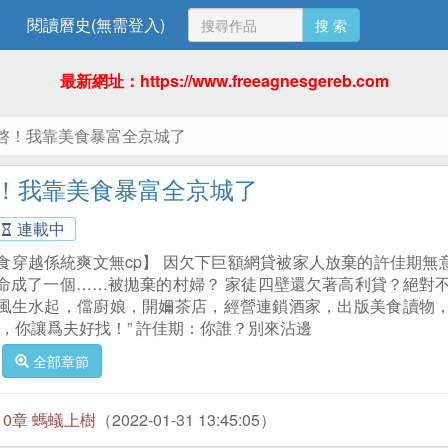
閱讀曆史(無需登入)
搜 索
最新網址：https://www.freeagnesgereb.com
啓！我靠美食暴富全京城了
！我靠美食暴富全京城了
連載中
食穿越係統爽文無cp】 因欠下巨額網貸被家人放棄的許佳期無
命成了一個……被拋棄的村婦？ 家徒四壁還欠著高利貸？絕對不
風生水起，儅廚娘，開嬭茶店，經營連鎖酒家，出版美食讀物，最
子，你讓爲夫好找！” 許佳期：你誰？別來沾邊
全部章節
10章 螞蟻上樹
（2022-01-31 13:45:05）