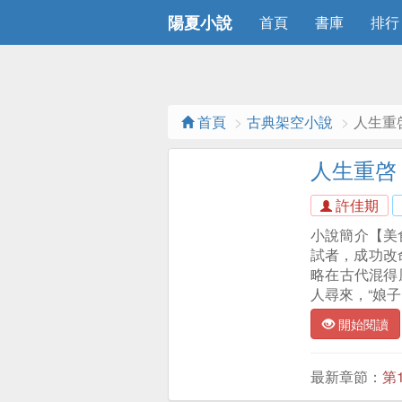
陽夏小說
首頁
書庫
排行
首頁
古典架空小說
人生重
人生重啓
許佳期
小說簡介【美
試者，成功改
略在古代混得
人尋來，“娘
開始閱讀
最新章節：
第