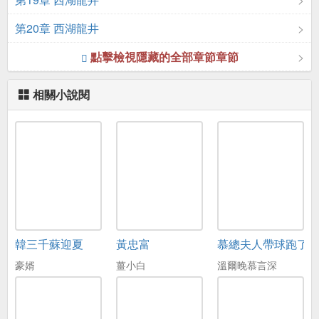
第20章 西湖龍井
點擊檢視隱藏的全部章節章節
相關小說閱
韓三千蘇迎夏
黃忠富
慕總夫人帶球跑了
豪婿
薑小白
溫爾晚慕言深