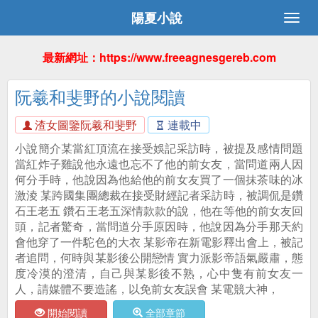
陽夏小說
最新網址：https://www.freeagnesgereb.com
阮羲和斐野的小說閱讀
渣女圖鑒阮羲和斐野
連載中
小說簡介某當紅頂流在接受娛記采訪時，被提及感情問題
當紅炸子雞說他永遠也忘不了他的前女友，當問道兩人因
何分手時，他說因為他給他的前女友買了一個抹茶味的冰
激淩 某跨國集團總裁在接受財經記者采訪時，被調侃是鑽
石王老五 鑽石王老五深情款款的說，他在等他的前女友回
頭，記者驚奇，當問道分手原因時，他說因為分手那天約
會他穿了一件駝色的大衣 某影帝在新電影釋出會上，被記
者追問，何時與某影後公開戀情 實力派影帝語氣嚴肅，態
度冷漠的澄清，自己與某影後不熟，心中隻有前女友一
人，請媒體不要造謠，以免前女友誤會 某電競大神，
開始閱讀
全部章節