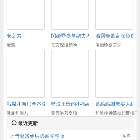
安之素
閃婚罪妻慕總夫人帶球跑了
溫爾晚慕言深免費
葉瀾
慕言深溫爾晚
溫爾晚慕言深
戰胤和海彤全本免費閱讀
糙漢王爺的小福妃
慕綰綰謝無宴大結
戰胤和海彤
葉雲洛慕宴琅
和離後神醫拽妃開掛了
最近更新
上門龍婿葉辰聽書完整版
葉辰