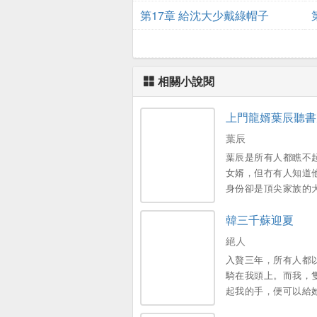
第17章 給沈大少戴綠帽子
相關小說閱
上門龍婿葉辰聽書
葉辰
葉辰是所有人都瞧不
女婿，但冇有人知道
身份卻是頂尖家族的
那些瞧不起他的人，
韓三千蘇迎夏
在他的麵前，誠惶誠
一聲爺！。
絕人
入贅三年，所有人都
騎在我頭上。而我，
起我的手，便可以給
界。新書期一天兩更