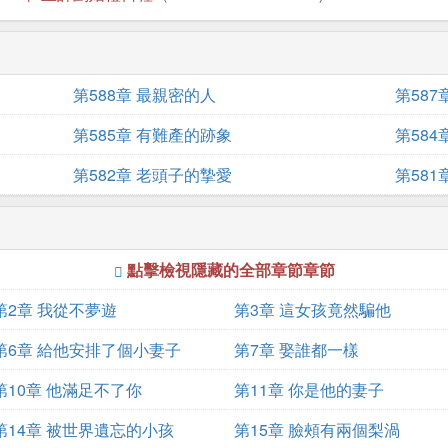
第588章 最親密的人
第58
第585章 有難產的跡象
第58
第582章 老頭子的摯愛
第58
點擊檢視隱藏的全部章節章節
第2章 我從不夢遊
第3章 這女孩竟然騙他
第6章 給他安排了個小妻子
第7章 娶誰都一樣
第10章 他滿足不了你
第11章 你是他的妻子
第14章 被世界遺忘的小孩
第15章 臉頰有兩個梨渦