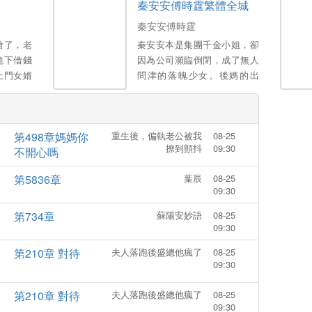
秦安安傅時霆繁體全城
援，點個
三更。喜歡的多多支援，點個
。。
收藏，謝謝各位大佬。。
秦安安傅時霆
搶了，老
秦安安本是集團千金小姐，卻
跪下借錢
因為公司瀕臨倒閉，成了無人
上門女婿
問津的落魄少女。後媽的出
卻突發善
現，給秦安安本就落魄的生活
死、，斷
雪上加霜；被後媽逼迫著嫁給
富商，八
身有殘疾的大人物傅時霆。拋
第498章媽媽你
重生後，偏執老公被我
08-25
好，丈母
開他本人的不談，這樁婚事確
撩到顫抖
09:30
不開心嗎
是往日的
實是他們秦家占了很大便宜，
然而這樣的男人，誰會將自己
第5836章
葉辰
08-25
的姑娘嫁過去守活寡。。
09:30
第734章
蘇陽安妙語
08-25
09:30
第210章 對待
夫人落跑後盛總他瘋了
08-25
09:30
第210章 對待
夫人落跑後盛總他瘋了
08-25
09:30