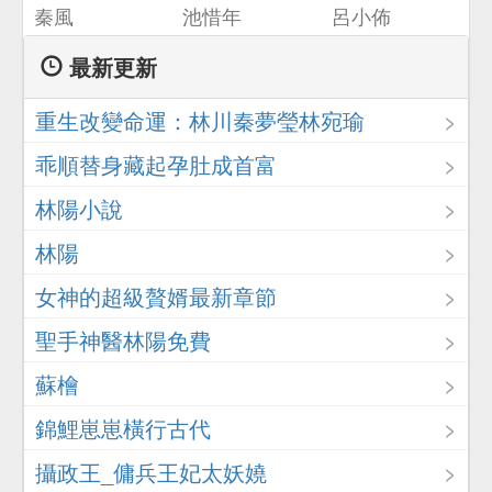
秦風
池惜年
呂小佈
最新更新
重生改變命運：林川秦夢瑩林宛瑜
乖順替身藏起孕肚成首富
林陽小說
林陽
女神的超級贅婿最新章節
聖手神醫林陽免費
蘇檜
錦鯉崽崽橫行古代
攝政王_傭兵王妃太妖嬈