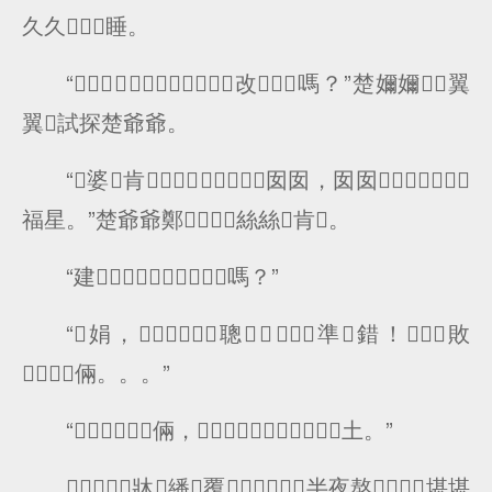
久久睡。
“，改嗎？”楚嬭嬭翼
翼試探楚爺爺。
“婆肯，囡囡，囡囡
福星。”楚爺爺鄭絲絲肯。
“建，嗎？”
“娟，聰，準錯！敗
倆。。。”
“，倆，土。”
牀繙覆，半夜熬堪堪