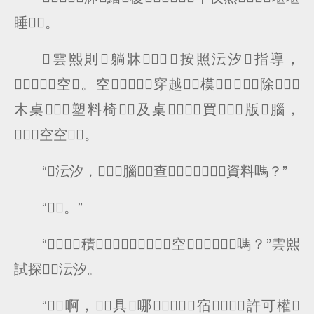
睡。
雲熙則躺牀，按照沄汐指導，
空。空穿越模，除
木桌塑料椅及桌買版腦，
空空。
“沄汐，腦查資料嗎？”
“。”
“積空嗎？”雲熙
試探沄汐。
“啊，具哪，宿許可權