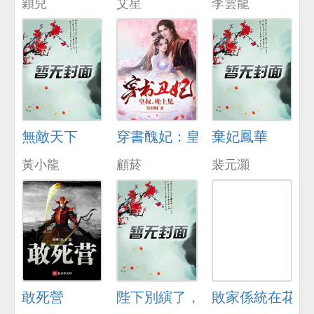
穎兒
艾星
李雲龍
無敵天下
穿書醜妃：皇叔，晚上見
棄妃鳳華
黃小龍
顧菸
裴元灝
敢死營
陛下別縯了，皇後知道你是裝的
敗家係統在花都