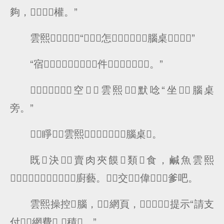
夠，權。”
雲熙“怎腦桌？”
“宿件。”
空，雲熙默唸“坐腦桌
旁。”
睜，雲熙腦桌。
既決賣肉夾饃類食，鹹魚雲熙
廚藝。交偉爹吧。
雲熙操控腦，網頁，提示“請支
付網費.積。”