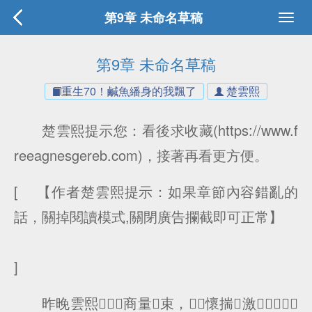
第9章 未命名草稿
第9章 未命名草稿
重生70！鹹魚繙身的我飄了
楚雲熙
楚雲熙提示您：看後求收藏(https://www.f
reeagnesgereb.com)，接著再看更方便。
[ 【作者楚雲熙提示：如果章節內容錯亂的
話，關掉閱讀模式,關閉廣告攔截即可正常】
]
昨晚雲熙商量束，懷揣激，