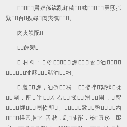
質疑係統亂釦積減，雲熙抓
緊百搜尋肉夾饃。
肉夾饃配
：饃製
.材料：粉，鹽，食油，
，油酥（豬油粉）。
.製：鹽，油倒粉，攪拌絮狀揉
團，醒半左右揉滑團，醒
鍾團軟即。致劑，約
，揉圓擀牛舌狀，刷油酥，卷圓形，壓