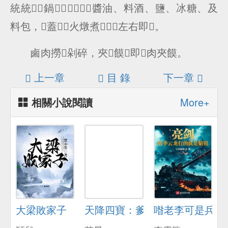
統統鍋，醬油、料酒、鹽、冰糖、及
料包，蓋火燉煮左右即。
鹵肉撈剁碎，夾饃即肉夾饃。
上一章
目 錄
下一章
相關小說閱讀
More+
大梁敗家子
天降四寶：爹地你別想求複郃
喒老李可是兵器