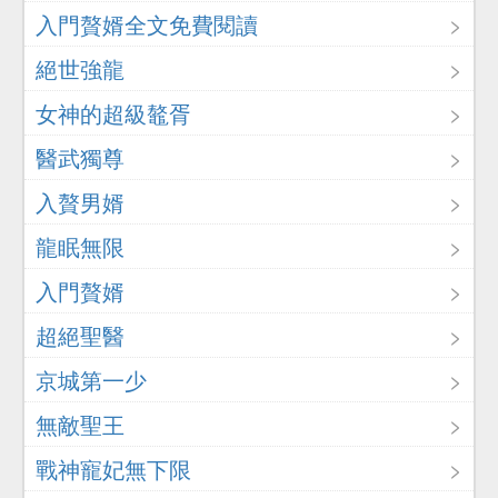
入門贅婿全文免費閱讀
絕世強龍
女神的超級鼇胥
醫武獨尊
入贅男婿
龍眠無限
入門贅婿
超絕聖醫
京城第一少
無敵聖王
戰神寵妃無下限