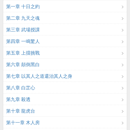
第一章 十日之約
第二章 九天之魂
第三章 武場授課
第四章 一鳴驚人
第五章 上擂挑戰
第六章 顛倒黑白
第七章 以其人之道還治其人之身
第八章 白芷心
第九章 殺透
第十章 龍虎台
第十一章 木人房