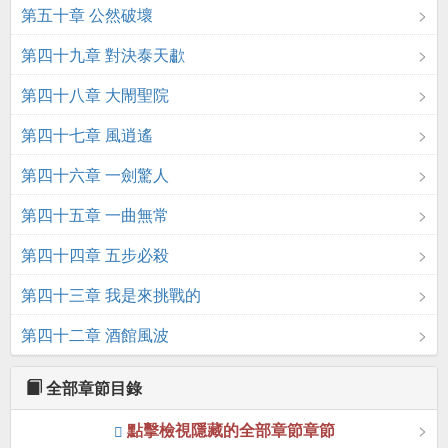
第五十章 公然破壞
第四十九章 對決泰天歗
第四十八章 大閙聖院
第四十七章 風逍遙
第四十六章 一劍驚人
第四十五章 一曲無常
第四十四章 五步必殺
第四十三章 我是來挑戰的
第四十二章 酒館風波
全部章節目錄
點擊檢視隱藏的全部章節章節