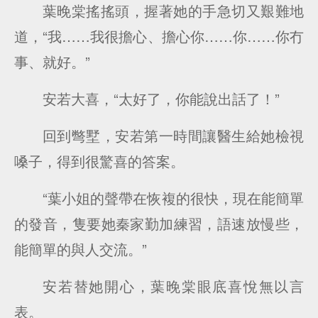
葉晚棠搖搖頭，握著她的手急切又艱難地
道，“我……我很擔心、擔心你……你……你冇
事、就好。”
安若大喜，“太好了，你能說出話了！”
回到彆墅，安若第一時間讓醫生給她檢視
嗓子，得到很驚喜的答案。
“葉小姐的聲帶在恢複的很快，現在能簡單
的發音，隻要她秦家勤加練習，語速放慢些，
能簡單的與人交流。”
安若替她開心，葉晚棠眼底喜悅無以言
表。