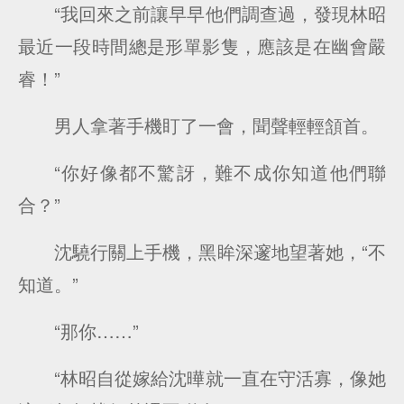
“我回來之前讓早早他們調查過，發現林昭
最近一段時間總是形單影隻，應該是在幽會嚴
睿！”
男人拿著手機盯了一會，聞聲輕輕頷首。
“你好像都不驚訝，難不成你知道他們聯
合？”
沈驍行關上手機，黑眸深邃地望著她，“不
知道。”
“那你……”
“林昭自從嫁給沈曄就一直在守活寡，像她