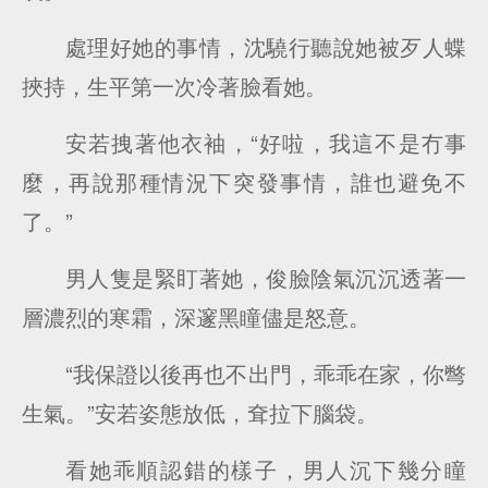
處理好她的事情，沈驍行聽說她被歹人蝶
挾持，生平第一次冷著臉看她。
安若拽著他衣袖，“好啦，我這不是冇事
麼，再說那種情況下突發事情，誰也避免不
了。”
男人隻是緊盯著她，俊臉陰氣沉沉透著一
層濃烈的寒霜，深邃黑瞳儘是怒意。
“我保證以後再也不出門，乖乖在家，你彆
生氣。”安若姿態放低，耷拉下腦袋。
看她乖順認錯的樣子，男人沉下幾分瞳