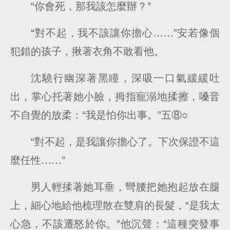
“你會死，那我該怎麼辦？”
“對不起，我不該讓你擔心……”安若像個
犯錯的孩子，揪著衣角不敢看他。
沈驍行幽深著黑瞳，深吸一口氣緩緩吐
出，掌心托著她小臉，拇指寵溺地揉擦，嗓音
不自覺的放柔：“我是怕你出事。”五⑧○
“對不起，是我讓你擔心了。下次保證不這
麼任性……”
男人輕揉著她耳垂，彎腰把她抱起放在腿
上，細心地給他梳理散在雙肩的長髮，“是我太
心急，不該遷怒於你。”他沉聲：“這種突發事