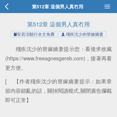
第512章 這個男人真冇用
第512章 這個男人真冇用
安若沈驍行全文免費
殘疾沈少的替嫁嬌妻
殘疾沈少的替嫁嬌妻提示您：看後求收藏
(https://www.freeagnesgereb.com)，接著再看
更方便。
[ 【作者殘疾沈少的替嫁嬌妻提示：如果章
節內容錯亂的話，關掉閱讀模式,關閉廣告攔截
即可正常】