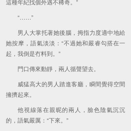
這種年紀找個外遇不稀奇。”
“……”
男人大掌托著她後腦，拇指力度適中地給
她按摩，語氣淡淡：“不過她和嚴睿勾搭在一
起，我倒是冇料到。”
門口傳來動靜，兩人循聲望去。
威猛高大的男人踏進客廳，瞬間覺得空間
擁擠起來。
他視線落在親昵的兩人，臉色陰氣沉沉
的，語氣嚴厲：“下來。”