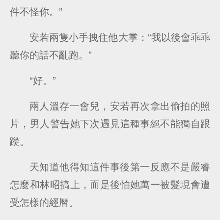
件不怪你。”
安若兩隻小手拽住他大掌：“我以後會乖乖
聽你的話不亂跑。”
“好。”
兩人溫存一會兒，安若再次拿出偷拍的照
片，男人警告她下次遇見這種事絕不能獨自跟
蹤。
天知道他得知這件事後第一反應不是嚴睿
怎麼和林昭搞上，而是後怕她萬一被髮現會遭
受怎樣的經曆。