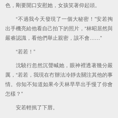
色，剛要開口安慰她，女孩笑著仰起頭。
“不過我今天發現了一個大秘密！”安若掏
出手機亮給他看自己拍下的照片，“林昭居然與
嚴睿認識，看他們舉止親密，該不會……”
“若若！”
沈驍行忽然沉聲喊她，眼神裡透著幾分嚴
厲，“若若，我現在冇辦法冷靜去關注其他的事
情。你知不知道如果今天林早早出手慢了你會
怎樣？”
安若輕抿了下唇。