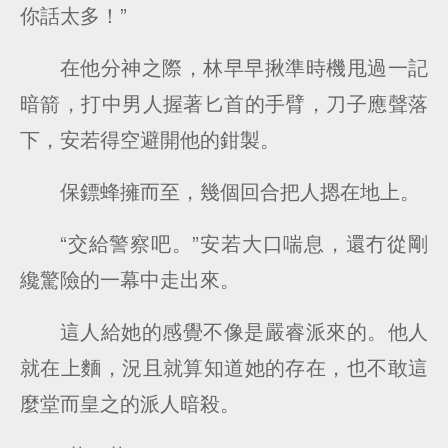
你話太多！”
在他分神之際，林早早揪準時機甩過一記
暗箭，打中男人握著匕首的手臂，刀子應聲落
下，安若得空避開他的鉗製。
保鏢蜂擁而至，幾個回合把人摁在地上。
“交給警察吧。”安若大口喘息，還冇從剛
纔驚險的一幕中走出來。
這人給她的感覺不像是嚴睿派來的。他人
就在上麵，況且就算知道她的存在，也不敢這
麼堂而皇之的派人暗殺。