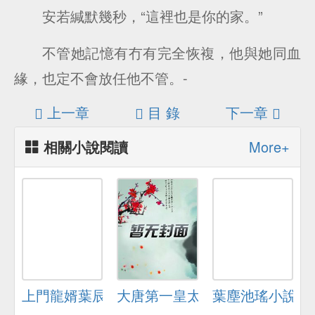
安若緘默幾秒，“這裡也是你的家。”
不管她記憶有冇有完全恢複，他與她同血
緣，也定不會放任他不管。-
上一章
目 錄
下一章
相關小說閱讀
More+
上門龍婿葉辰聽書完整版
大唐第一皇太子
葉塵池瑤小說全