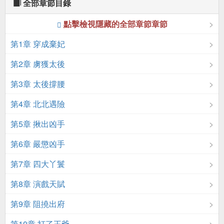
全部章節目錄
點擊檢視隱藏的全部章節章節
第1章 穿成棄妃
第2章 虜獲太後
第3章 太後撐腰
第4章 北北遇險
第5章 揪出凶手
第6章 嚴懲凶手
第7章 四大丫鬟
第8章 演戲天賦
第9章 阻撓出府
第10章 打了王爺