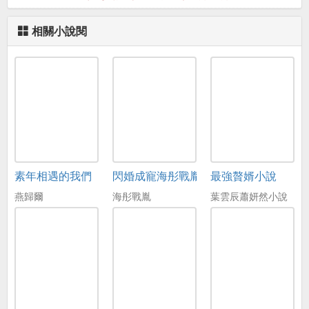
相關小說閱
素年相遇的我們
閃婚成寵海彤戰胤免費在線閱讀
最強贅婿小說
燕歸爾
海彤戰胤
葉雲辰蕭妍然小說