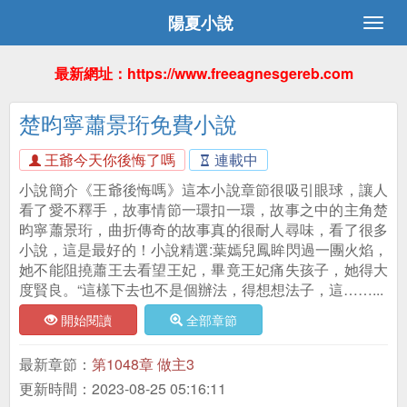
陽夏小說
最新網址：https://www.freeagnesgereb.com
楚昀寧蕭景珩免費小說
王爺今天你後悔了嗎
連載中
小說簡介《王爺後悔嗎》這本小說章節很吸引眼球，讓人
看了愛不釋手，故事情節一環扣一環，故事之中的主角楚
昀寧蕭景珩，曲折傳奇的故事真的很耐人尋味，看了很多
小說，這是最好的！小說精選:葉嫣兒鳳眸閃過一團火焰，
她不能阻撓蕭王去看望王妃，畢竟王妃痛失孩子，她得大
度賢良。“這樣下去也不是個辦法，得想想法子，這……...
開始閱讀
全部章節
最新章節：
第1048章 做主3
更新時間：2023-08-25 05:16:11