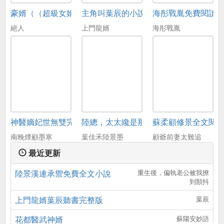
豪婿（（超級女婿）韓三千蘇迎夏）
主角叫葉辰的小說
海彤戰胤免費閱讀
絕人
上門龍婿
海彤戰胤
神醫嫡妃世無雙完整版免費閱讀全文
陸總，太太纔是那晚的白月光葉佳禾陸
蘇柔顧修景全文閱
南晚煙顧墨寒
葉佳禾陸景墨
顧爺前妻太難追
最近更新
陸景溪連承禦免費全文小說
重生後，偏執老公被我撩
到顫抖
上門龍婿葉辰聽書完整版
葉辰
花都醫武神婿
蘇陽安妙語