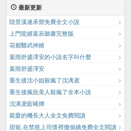
最新更新
陸景溪連承禦免費全文小說
上門龍婿葉辰聽書完整版
花都醫武神婿
葉雨舒盛澤安的小說名字叫什麼
葉雨舒盛澤安
重生後沈小姐殺瘋了沈漓鳶
重生後瘋批美人殺瘋了全本小說
沈漓鳶藍晞燁
親愛的機長大人全文免費閱讀
甜寵,在禁慾上司懷裡撒個嬌免費全文閱讀