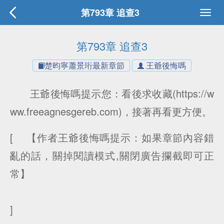
第793章 追查3
第793章 追查3
楚昀寧蕭景珩最新章節
王爺後悔嗎
王爺後悔嗎提示您：看後求收藏(https://w
ww.freeagnesgereb.com)，接著再看更方便。
[ 【作者王爺後悔嗎提示：如果章節內容錯
亂的話，關掉閱讀模式,關閉廣告攔截即可正
常】
]