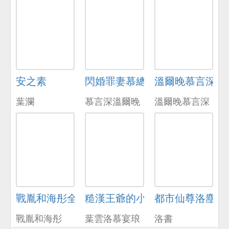
安之素
閃婚罪妻慕總夫人帶球跑了
溫爾晚慕言深免
葉瀾
慕言深溫爾晚
溫爾晚慕言深
戰胤和海彤全本免費閱讀
糙漢王爺的小福妃
都市仙尊洛塵
戰胤和海彤
葉雲洛慕宴琅
洛書