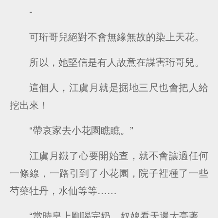
-
可珩哥兒絕對不會無緣無故的染上天花。
所以，她堅信是有人故意在謀害珩哥兒。
這個人，江虞月就是掘地三尺也會把人給
挖出來！
“帶哀家去小花園瞧瞧。”
江虞月鐵了心要開始查，就不會讓過任何
一條線，一路引到了小花園，院子裡種了一些
芍藥牡丹，水仙等等……
“當時皇上剛喝完奶，奴婢看天還大亮著，