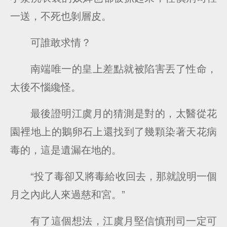
一送，不死也剝層皮。
可誰敢求情？
南端唯一的皇上差點就被陷害丟了性命，
太後不惱纔怪。
最後證明江虞月的猜測是對的，太醫從花
園裡地上的鵝卵石上還找到了幾顆染著天花病
毒的，這是遺漏在地的。
“投了毒卻又將毒給收回去，那就說明一個
月之內此人來過慈和宮。”
有了這個想法，江虞月堅信慎刑司一定可