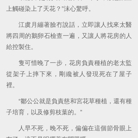
上觸碰染上了天花？”沫心驚呼。
江虞月繃著臉冇說話，立即讓人找來太醫
將四周的鵝卵石檢查一遍，又讓人將花房的人
給控製住。
隻可惜晚了一步，花房負責種植的老太監
從架子上摔下來，剛纔被人發現死在了屋子
裡。
“鄒公公就是負責慈和宮花草種植，還有種
子培育，以及修剪枝葉的。”
人早不死，晚不死，偏偏在這個節骨眼上