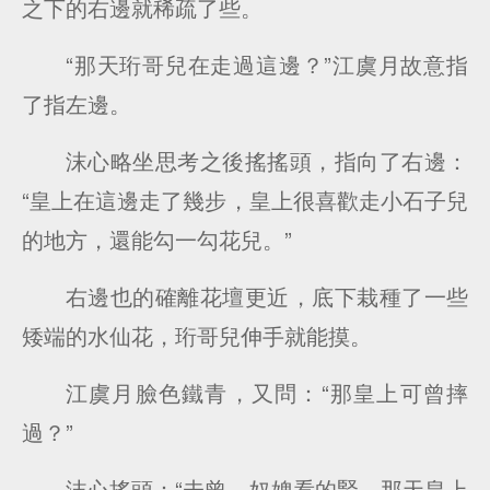
之下的右邊就稀疏了些。
“那天珩哥兒在走過這邊？”江虞月故意指
了指左邊。
沫心略坐思考之後搖搖頭，指向了右邊：
“皇上在這邊走了幾步，皇上很喜歡走小石子兒
的地方，還能勾一勾花兒。”
右邊也的確離花壇更近，底下栽種了一些
矮端的水仙花，珩哥兒伸手就能摸。
江虞月臉色鐵青，又問：“那皇上可曾摔
過？”
沫心搖頭：“未曾，奴婢看的緊，那天皇上