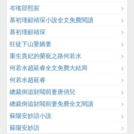
岑瑤邵熙宸
慕初瑾顧靖琛小說全文免費閱讀
慕初瑾顧靖琛
狂徒下山娶嬌妻
重生貴妃的榮寵之路何若水
何若水趙延睿全文免費大結局
何若水趙延睿
總裁倒追財閥前妻唐俏兒
總裁倒追財閥前妻免費全文閱讀
蘇陽安妙語小說
蘇陽安妙語