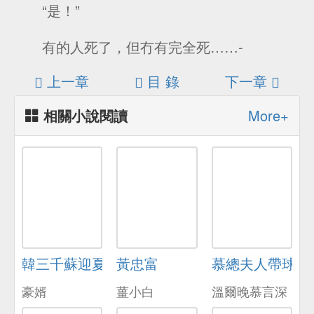
“是！”
有的人死了，但冇有完全死……-
上一章
目 錄
下一章
相關小說閱讀
More+
韓三千蘇迎夏
黃忠富
慕總夫人帶球跑
豪婿
薑小白
溫爾晚慕言深