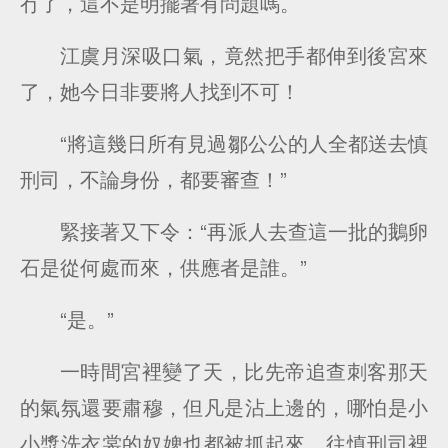
冇了，這不是明擺著有問題嗎。
江虞月深吸口氣，竟然把手都伸到後宮來
了，她今日非要將人找到不可！
“將這幾日所有見過鄒公公的人全都送去慎
刑司，不論身份，都要審查！”
緊接著又下令：“再派人去查這一批的鵝卵
石是從何處而來，供應者是誰。”
“是。”
一時間宮裡變了天，比先帝追查刺客那天
的氣氛還要肅穆，但凡是沾上邊的，哪怕是小
小漿洗衣裳的奴婢也都被抓起來，往慎刑司裡