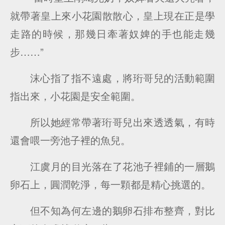
就帶著皇上來小花園散散心，皇上現在正是學
走路的時候，那幾日牽著奴婢的手也能走幾
步……”
沫心指了指不遠處，將珩哥兒的活動範圍
指出來，小花園是安全範圍。
所以她經常帶著珩哥兒出來透透氣，有時
還會喂一旁池子裡的魚兒。
江虞月的目光落在了花池子裡鋪的一層鵝
卵石上，圓潤乾淨，每一顆都是精心挑選的。
但不知為何左邊的鵝卵石排布整齊，對比