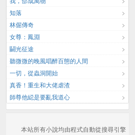
我，郃成萬物
知落
林倔傳奇
女尊：鳳淵
鬭光征途
聽微微的晚風唱醉百態的人間
一切，從蟲洞開始
真香！重生和大佬虐渣
師尊他縂是要亂我道心
本站所有小說均由程式自動從搜尋引擎