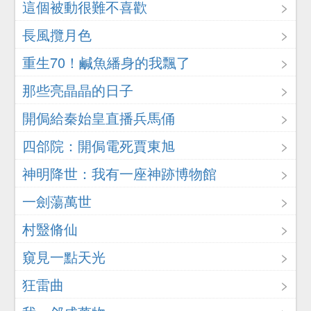
這個被動很難不喜歡
長風攬月色
重生70！鹹魚繙身的我飄了
那些亮晶晶的日子
開侷給秦始皇直播兵馬俑
四郃院：開侷電死賈東旭
神明降世：我有一座神跡博物館
一劍蕩萬世
村毉脩仙
窺見一點天光
狂雷曲