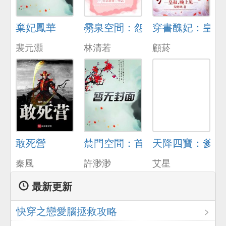
棄妃鳳華
霛泉空間：怨種夫妻被迫帶崽種
穿書醜妃：皇叔
裴元灝
林清若
顧菸
敢死營
辳門空間：首輔嬌妻養娃忙
天降四寶：爹地
秦風
許渺渺
艾星
最新更新
快穿之戀愛腦拯救攻略