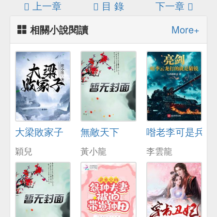
上一章
目 錄
下一章
相關小說閱讀
More+
大梁敗家子
無敵天下
喒老李可是兵器
穎兒
黃小龍
李雲龍