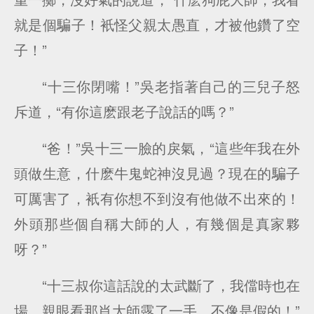
就是個騙子！衹怪父親太愚直，才被他鑽了空
子！”
“十三你閉嘴！”吳老指著自己的三兒子怒
斥道，“有你這麽跟老子說話的嗎？”
“爸！”吳十三一臉的戾氣，“這些年我在外
頭做生意，什麽牛鬼蛇神沒見過？現在的騙子
可厲害了，衹有你想不到沒有他做不出來的！
外頭那些個自稱大師的人，有幾個是真家夥
呀？”
“十三叔你這話說的太武斷了，我儅時也在
場，親眼看那肖大師露了一手，不像是假的！”