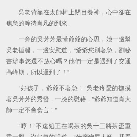
吳老背靠在太師椅上閉目養神，心中卻在
焦急的等待肖凡的到來。
一旁的吳芳芳最懂爺爺的心思，她一邊幫
吳老捶腿，一邊安慰道，“爺爺您別著急，劉秘
書辦事您還不放心嗎？他們一定是遇到了交通
高峰期，所以遲到了！”
“好孩子，爺爺不著急！”吳老疼愛的撫摸
著吳芳芳的秀發，一臉的慰藉，“爺爺知道肖大
師一定不會食言！”
“哼！”不遠処正在喝茶的吳十三將茶盃重
重一擲，沒好氣的說道，“什麽狗屁大師，我看