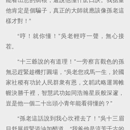
他肯定是個騙子，真正的大師就應該像孫老這
樣才對！”
“哼！就你懂！”吳老輕哼一聲，無心接
茬。
“十三爺說的有道理！”一旁察言觀色的孫
無忌趕緊趁機打圓場，“吳老您戎馬一生，於國
家社稷有功於人民群衆有恩，文韜武略運籌帷
幄決勝千裡，智慧武功如同浩瀚星辰般深邃，
豈是他一個二十出頭小青年能看得懂的？”
“孫老這話說到我心坎裡去了！”吳十三眉
目舒展趕緊添油加醋道，“我爸他是流芳千古的