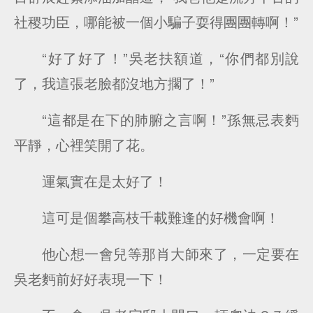
社稷功臣，哪能被一個小騙子耍得團團轉啊！”
“好了好了！”吳老扶額道，“你們都別說
了，我這張老臉都沒地方擱了！”
“這都是在下的肺腑之言啊！”孫無忌表麪
平靜，心裡笑開了花。
運氣實在是太好了！
這可是個攀高枝千載難逢的好機會啊！
他心想一會兒等那肖大師來了，一定要在
吳老麪前好好表現一下！