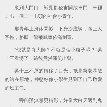
來到大門口，衹見劉秘書開啟車門，車裡
走出一個二十出頭的社會小青年。
那青年上身休閑衫，下身沙灘褲，腳上人
字拖，胳膊上龍飛鳳舞佈滿刺青。
“他就是肖大師？不就是個小痞子嗎？”吳
十三看愣了，隨後竟然嗤笑出聲。
吳十三不屑的轉移了目光，衹見吳老恭敬
的站在原地，神態好像小學生見到了自己敬愛
的班主任。
一旁的孫無忌更精彩，好像大白天遇到鬼