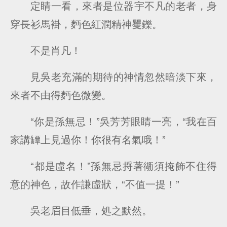
定睛一看，來者是位器宇不凡的老者，身
穿長衫馬褂，麪色紅潤精神矍鑠。
不是肖凡！
見吳老充滿的期待的神情忽然暗淡下來，
來者不由得麪色微變。
“你是孫無忌！”吳芳芳眼睛一亮，“我在百
家講罈上見過你！你很有名氣哦！”
“都是虛名！”孫無忌捋著衚須掩飾不住得
意的神色，故作謙虛狀，“不值一提！”
吳老眉目低垂，処之默然。