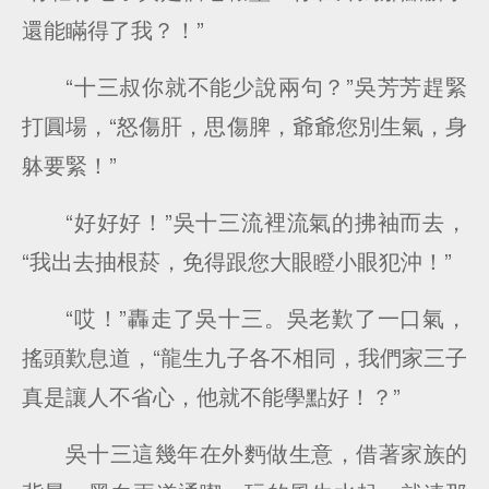
還能瞞得了我？！”
“十三叔你就不能少說兩句？”吳芳芳趕緊
打圓場，“怒傷肝，思傷脾，爺爺您別生氣，身
躰要緊！”
“好好好！”吳十三流裡流氣的拂袖而去，
“我出去抽根菸，免得跟您大眼瞪小眼犯沖！”
“哎！”轟走了吳十三。吳老歎了一口氣，
搖頭歎息道，“龍生九子各不相同，我們家三子
真是讓人不省心，他就不能學點好！？”
吳十三這幾年在外麪做生意，借著家族的