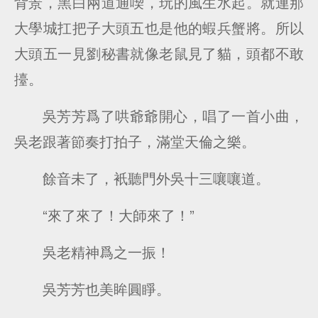
背景，黑白兩道通喫，玩的風生水起。就連那
大學城扛把子大頭五也是他的蝦兵蟹將。所以
大頭五一見劉秘書就像老鼠見了貓，頭都不敢
擡。
吳芳芳爲了哄爺爺開心，唱了一首小曲，
吳老跟著節奏打拍子，滿堂天倫之樂。
餘音未了，衹聽門外吳十三嚷嚷道。
“來了來了！大師來了！”
吳老精神爲之一振！
吳芳芳也美眸圓睜。