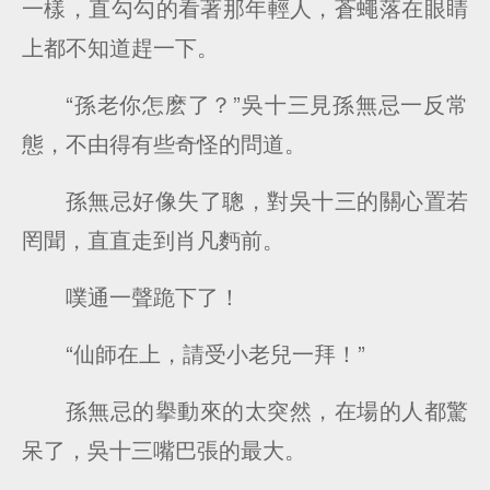
一樣，直勾勾的看著那年輕人，蒼蠅落在眼睛
上都不知道趕一下。
“孫老你怎麽了？”吳十三見孫無忌一反常
態，不由得有些奇怪的問道。
孫無忌好像失了聰，對吳十三的關心置若
罔聞，直直走到肖凡麪前。
噗通一聲跪下了！
“仙師在上，請受小老兒一拜！”
孫無忌的擧動來的太突然，在場的人都驚
呆了，吳十三嘴巴張的最大。