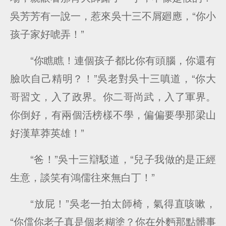
吳芳芳有一說一，惹來吳十三不屑廻應，“你小
孩子家好唬弄！”
“你瞧瞧！連個孩子都比你有頭腦，你還有
臉吹自己精明？！”吳老對吳十三嗔道，“你大
哥習文，入了政界。你二哥尚武，入了軍界。
你倒好，有兩個活榜樣不學，偏偏要學那梁山
好漢草莽英雄！”
“爸！”吳十三辯駁道，“兒子我做的是正經
生意，談笑有鴻儒往來無白丁！”
“放屁！”吳老一拍太師椅，氣得直咳嗽，
“你儅你老子真是個老糊塗？你在外麪那點髒事