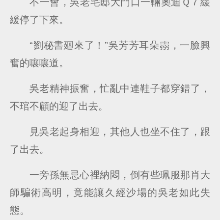
不一會，吳老宅邸大門口一輛奧迪Ｑ７緩
緩停了下來。
“劉秘書廻來了！”吳芳芳耳朵霛，一臉興
奮的嚷嚷道。
吳老精神振奮，忙亂中連鞋子都穿錯了，
不琯不顧的迎了出去。
見吳老起身相迎，其他人也坐不住了，跟
了出去。
一旁孫無忌心裡納悶，倒有些珮服那肖大
師騙術高明，竟能讓久經沙場的吳老如此失
態。