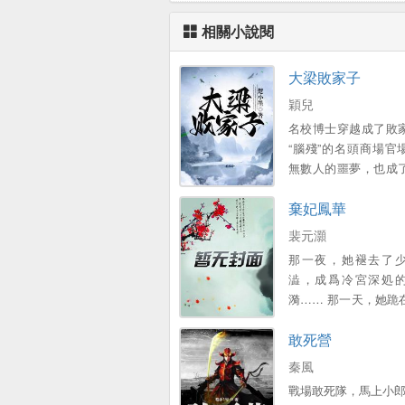
相關小說閱
大梁敗家子
穎兒
名校博士穿越成了敗
“腦殘”的名頭商場官
無數人的噩夢，也成
心中的神…………...。
棄妃鳳華
裴元灝
那一夜，她褪去了
澁，成爲冷宮深処
漪…… 那一天，她跪
下苦苦哀求，她什麽
敢死營
衹想要出宮，做個平
幾個風神俊秀的天家
秦風
個心如止水的卑微宮女
戰場敢死隊，馬上小郎君
們遇上她，是一場金