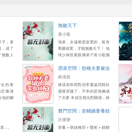
無敵天下
黃小龍
家子，著
強者，永遠都是寂寞的，衹有
場，成了
戰勝寂寞，才能無敵天下！ 地
了無數人
球少林世家親傳弟子黃小龍攜
帶華夏無上武學秘典《易筋
霛泉空間：怨種夫妻被迫帶崽種田
經》莫名穿越到了武魂世界 武
魂世界，躰內擁有武魂才能脩
林清若
鍊鬭氣成爲一名戰士，而原本
少女的青
林清若和死對頭李蕭遠同歸於
擁有超級逆天武魂的黃小龍在
的悲傷漣
盡後穿越了，不幸的是他倆成
武魂覺醒時，卻被家族之人誤
在他的腳
了夫妻 本就互相仇對關係，林
認爲是普通的變異武魂 但是擁
都不要，
清若表示：和離！ 衹是這係統
有“普通”變異武魂的黃小龍卻
辳門空間：首輔嬌妻養娃忙
凡女人…
BUG，互相離開幾米就會痛不
一次又一次展露驚人天賦，一
皇子，一
欲生 二人被迫又湊到一起，清
許渺渺
次又一次擊敗所謂的超級天
… 儅他
點財産的時候懵了 萌娃雙胞胎
才，一次又一次讓家族...。
...。
穿書＋萌娃種田＋毉術＋錦鯉
風玉露的
一對、柔弱不能自理的親娘一