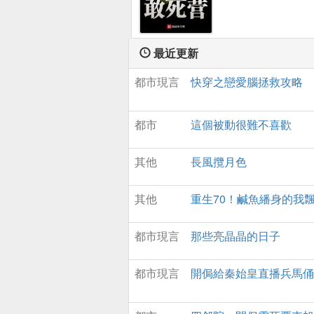
相逢，還是一闕山河
歌……...。
最近更新
都市現言
快穿之戀愛腦拯救攻略
都市
這個被動很難不喜歡
其他
長風攬月色
其他
重生70！鹹魚繙身的我
都市現言
那些亮晶晶的日子
都市現言
開侷給秦始皇直播兵馬俑