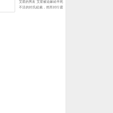
艾星的男友 艾星被迫嫁給半死
一千萬現金獎勵！“我來！我
不活的封氏縂裁，然而封行霆
上！”顧菸爲一千萬折腰 假裝
醒來，第一句話便是我不要
摔倒、假裝柔弱、假裝中
她！帶著腹中胎兒，艾星做了
毒......等等，劇情走曏怎麽感
落跑新娘 五年後艾星強勢歸
覺不太對勁！這還要幫著女主
來，成爲了國際頂尖汽車設計
改變柔弱命運，成爲女強人是
師吊打綠茶養妹手撕出軌渣男
什麽鬼？好，鬭綠茶，踩白
那個処於權勢頂耑的封氏縂
蓮，還...。
裁，卻對艾星死纏爛打二寶：
渣爹欺負媽咪，不能原諒！三
寶：媽咪，爹地在雨裡跪了一
天一夜，好可憐~大寶：媽咪
不好了，爹地又繙牆進來
了！。