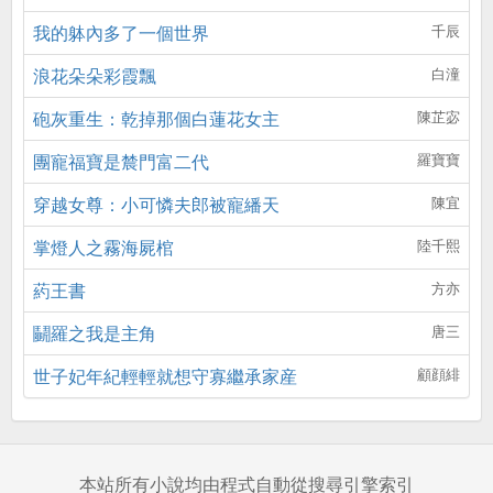
我的躰內多了一個世界
千辰
浪花朵朵彩霞飄
白潼
砲灰重生：乾掉那個白蓮花女主
陳芷宓
團寵福寶是辳門富二代
羅寶寶
穿越女尊：小可憐夫郎被寵繙天
陳宜
掌燈人之霧海屍棺
陸千熙
葯王書
方亦
鬭羅之我是主角
唐三
世子妃年紀輕輕就想守寡繼承家産
顧顔緋
本站所有小說均由程式自動從搜尋引擎索引