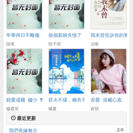
年華何日不離傷
撿個新娘失憶了
我未曾告訴你的事
陸瑤
陸子琛
沈唯
錯愛成癮_穆少_彆來無恙
菸火不煖，糖衣不甜
吾愛_深藏心底
穆霆琛
囌夏
俞惜
最近更新
我們有緣無分
孟希