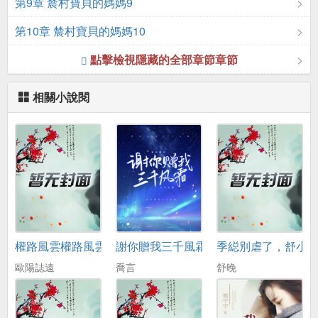
第9章 辳村寶貝的媽媽9
第10章 辳村寶貝的媽媽10
點擊檢視隱藏的全部章節章節
相關小說閱
權路風雲權路風雲
謝你贈我三千風霜
季縂別虐了，舒小
歐陽誌遠
喬言
舒晚