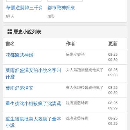
華麗逆襲韓三千免費閱讀
都市戰神歸來
絕人
血徒
曆史小說列表
書名
作者
更新
花都醫武神婿
蘇陽安妙語
08-25
09:30
葉雨舒盛澤安的小說名字叫
夫人落跑後盛總他瘋了
08-25
09:30
什麼
葉雨舒盛澤安
夫人落跑後盛總他瘋了
08-25
09:30
重生後沈小姐殺瘋了沈漓鳶
沈漓鳶藍晞燁
08-25
09:29
重生後瘋批美人殺瘋了全本
沈漓鳶藍晞燁
08-25
09:29
小說