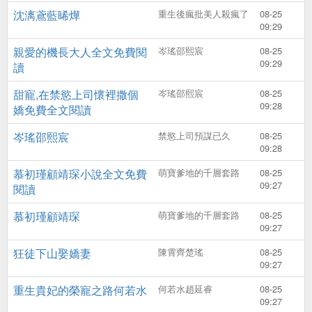
沈漓鳶藍晞燁
重生後瘋批美人殺瘋了
08-25
09:29
親愛的機長大人全文免費閱
岑瑤邵熙宸
08-25
09:29
讀
甜寵,在禁慾上司懷裡撒個
岑瑤邵熙宸
08-25
09:28
嬌免費全文閱讀
岑瑤邵熙宸
禁慾上司預謀已久
08-25
09:28
慕初瑾顧靖琛小說全文免費
萌寶爹地的千層套路
08-25
09:27
閱讀
慕初瑾顧靖琛
萌寶爹地的千層套路
08-25
09:27
狂徒下山娶嬌妻
陳霄齊楚瑤
08-25
09:27
重生貴妃的榮寵之路何若水
何若水趙延睿
08-25
09:27