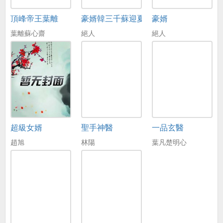
頂峰帝王葉離
豪婿韓三千蘇迎夏
豪婿
葉離蘇心齋
絕人
絕人
超級女婿
聖手神醫
一品玄醫
趙旭
林陽
葉凡楚明心