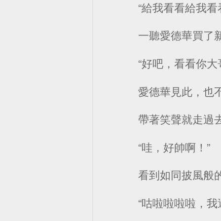
“給我看看給我看
一聽愛德華買了
“好吧，看看你大
愛德華見此，也
帶著笑聲就走過
“哇，好帥啊！”
看到如同披風般
“咕啦啦啦啦，我