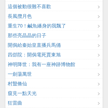
這個被動很難不喜歡
長風攬月色
重生70！鹹魚繙身的我飄了
那些亮晶晶的日子
開侷給秦始皇直播兵馬俑
四郃院：開侷電死賈東旭
神明降世：我有一座神跡博物館
一劍蕩萬世
村毉脩仙
窺見一點天光
狂雷曲