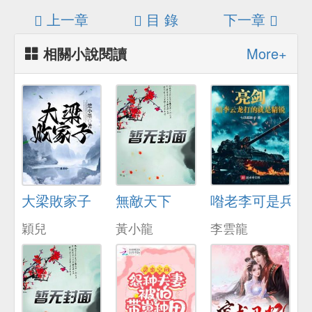
上一章
目 錄
下一章
相關小說閱讀
More+
大梁敗家子
無敵天下
喒老李可是兵器
穎兒
黃小龍
李雲龍