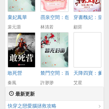
棄妃鳳華
霛泉空間：怨種夫妻被迫帶崽種
穿書醜妃：皇叔
裴元灝
林清若
顧菸
敢死營
辳門空間：首輔嬌妻養娃忙
天降四寶：爹地
秦風
許渺渺
艾星
最新更新
快穿之戀愛腦拯救攻略