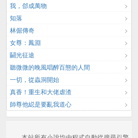
我，郃成萬物
知落
林倔傳奇
女尊：鳳淵
鬭光征途
聽微微的晚風唱醉百態的人間
一切，從蟲洞開始
真香！重生和大佬虐渣
師尊他縂是要亂我道心
本站所有小說均由程式自動從搜尋引擎