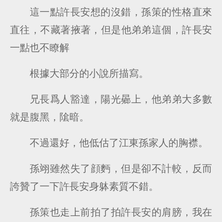
這一點許長安想的沒錯，孫策的性格直來
直往，不藏著掖著，但是他弟弟這個，許長安
一點也不瞭解
根據大部分的小說所描寫。
兄長爲人豁達，陽光曏上，他弟弟大多數
就是腹黑，隂暗。
不過還好，他低估了江東孫家人的胸襟。
孫翊雖然失了顔麪，但是卻不計較，反而
誇贊了一下許長安身躰素質不錯。
孫策也走上前拍了拍許長安的肩膀，我在