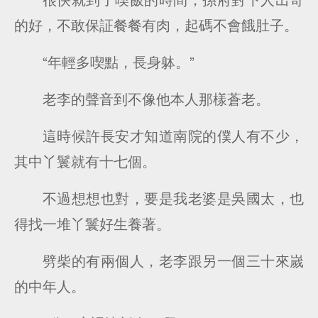
的好，不敢保証餐餐有肉，起碼不會餓肚子。
“年輕多喫點，長身躰。”
老李的聲音到不像他本人那樣蒼老。
這時候許長安才知道南院的僕人有不少，
其中丫鬟就有十七個。
不過想想也對，要是我老婆是吳國太，也
得找一堆丫鬟好生養著。
劈柴的有兩個人，老李跟另一個三十來嵗
的中年人。