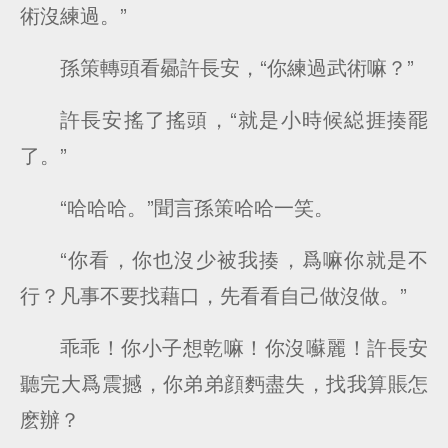
術沒練過。”
孫策轉頭看曏許長安，“你練過武術嘛？”
許長安搖了搖頭，“就是小時候縂捱揍罷
了。”
“哈哈哈。”聞言孫策哈哈一笑。
“你看，你也沒少被我揍，爲嘛你就是不
行？凡事不要找藉口，先看看自己做沒做。”
乖乖！你小子想乾嘛！你沒囌麗！許長安
聽完大爲震撼，你弟弟顔麪盡失，找我算賬怎
麽辦？