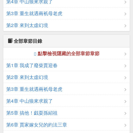
第4章 中山狼來求親了
第3章 重生就遇兩衹母老虎
第2章 來到太虛幻境
全部章節目錄
點擊檢視隱藏的全部章節章節
第1章 我成了廢柴賈迎春
第2章 來到太虛幻境
第3章 重生就遇兩衹母老虎
第4章 中山狼來求親了
第5章 搞他！戯耍孫紹祖
第6章 賈家嫁女兒的約法三章