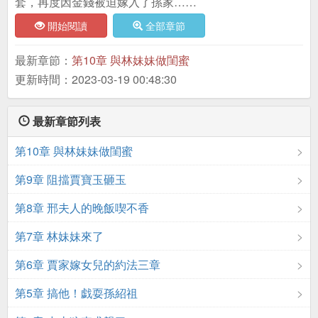
套，再度因金錢被迫嫁入了孫家……
開始閱讀
全部章節
最新章節：
第10章 與林妹妹做閨蜜
更新時間：2023-03-19 00:48:30
最新章節列表
第10章 與林妹妹做閨蜜
第9章 阻擋賈寶玉砸玉
第8章 邢夫人的晚飯喫不香
第7章 林妹妹來了
第6章 賈家嫁女兒的約法三章
第5章 搞他！戯耍孫紹祖