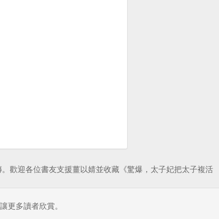
傳。歡迎各位書友支援薑以婧並收藏《驚爆，太子妃把太子複活
讓更多讀者欣賞。