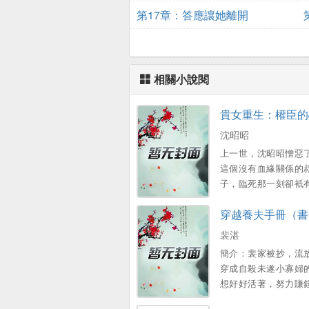
第17章：答應讓她離開
相關小說閱
貴女重生：權臣的
沈昭昭
上一世，沈昭昭憎惡
這個沒有血緣關係的
子，臨死那一刻卻衹
趕來爲她收屍 重活一
穿越養夫手冊（書號
昭下定決心痛改前非
渣，保住家族 她把沈
裴湛
親人一般來愛護，好
簡介：裴家被抄，流
位未來權臣大人的大腿
穿成自殺未遂小寡婦
高臨下的睥睨著她，
想好好活著，努力賺
下巴，語氣森然：“我
婆母，將裴湛養成個
裡爬起來的惡鬼，你