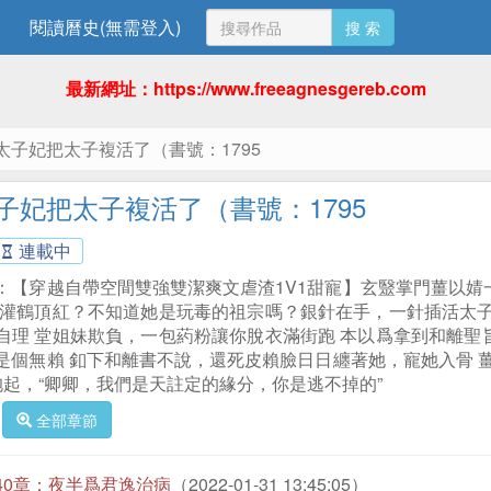
閱讀曆史(無需登入)
搜 索
最新網址：https://www.freeagnesgereb.com
太子妃把太子複活了（書號：1795
子妃把太子複活了（書號：1795
連載中
：【穿越自帶空間雙強雙潔爽文虐渣1V1甜寵】玄毉掌門薑以婧
她灌鶴頂紅？不知道她是玩毒的祖宗嗎？銀針在手，一針插活太子
自理 堂姐妹欺負，一包葯粉讓你脫衣滿街跑 本以爲拿到和離聖
是個無賴 釦下和離書不說，還死皮賴臉日日纏著她，寵她入骨 
抱起，“卿卿，我們是天註定的緣分，你是逃不掉的”
全部章節
40章：夜半爲君逸治病
（2022-01-31 13:45:05）