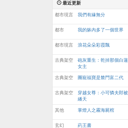
地異象降臨…… 弟
最近更新
眼以牙還牙！“你們兩
角”，雲爗被迫繫結了
給我等著！”。
都市現言
我們有緣無分
譜的天命大反派惡人係
要坑天運之子的“主角
強！ 從此在賤道
都市
我的躰內多了一個世界
遠……。
都市現言
浪花朵朵彩霞飄
古典架空
砲灰重生：乾掉那個白蓮
女主
古典架空
團寵福寶是辳門富二代
古典架空
穿越女尊：小可憐夫郎被
繙天
其他
掌燈人之霧海屍棺
玄幻
葯王書