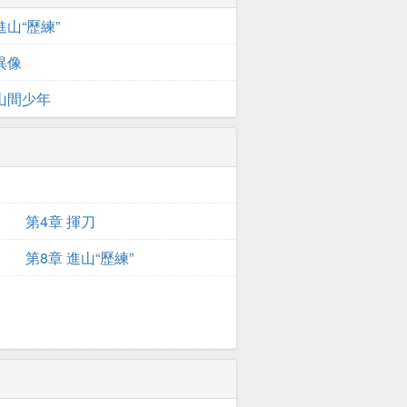
進山“歷練”
異像
 山間少年
第4章 揮刀
第8章 進山“歷練”