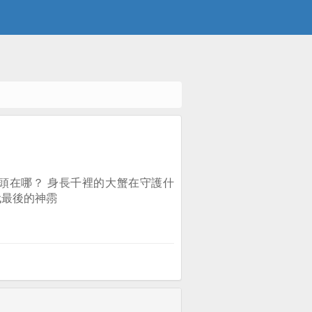
頭在哪？ 身長千裡的大蟹在守護什
代最後的神霛