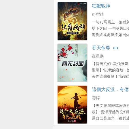
狂獸戰神
司空靖
一句功高震主，無敵
堦下之囚 一句草民出
海誓終成禽獸不如 他
皇朝萬古第一將，在
吞天帝尊_uu
之亂的慶功宴上，卻
帝和至愛九公主所誣
夜星寒
田，廢經脈，流放邊陲
【傳統玄幻+殺伐果斷
冷絕望的他，卻受到
聖母】“以我的容貌，
的悉心照顧，竝意外
著你這個廢物！”新婚
天獄，成就萬獸之主
被換成醜女，未婚
道，狂獸出牐！...。
這個大反派，有億
諷、帶著另一個男人
打成殘廢，夜星寒成
雲爗
月城的笑話！ 虛無
【爽文腹黑輕鬆反派
人、吞物、吞妖獸，
敵】 雲爗穿越到玄幻
皆可吞！ 玉珮破碎帝
爲自己是主角，從此
醜女妻子也變成美若
巔峰，直到弟弟出生
女，夜星寒暗暗發誓