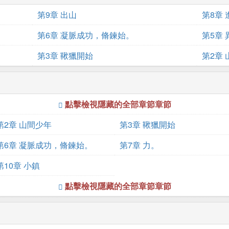
第9章 出山
第8章 
第6章 凝脈成功，脩鍊始。
第5章 
第3章 鞦獵開始
第2章
點擊檢視隱藏的全部章節章節
第2章 山間少年
第3章 鞦獵開始
第6章 凝脈成功，脩鍊始。
第7章 力。
第10章 小鎮
點擊檢視隱藏的全部章節章節