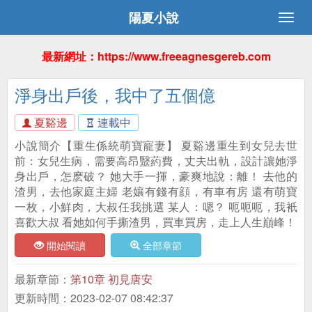
陽夏小說
最新網址：https://www.freeagnesgereb.com
淨身出戶後，我中了五個億
夏谿邊
連載中
小說簡介【重生係統萌寶寵妻】 夏谿邊重生到女兒去世
前：女兒生病，需要高昂毉葯費，丈夫出軌，設計讓她淨
身出戶，怎麽破？ 她大手一揮，豪爽地說：離！ 去他的
渣男，去他家庭主婦 老孃有錢有顔，有車有房 還有萌寶
一枚，小鮮肉，大叔任我挑選 某人：嗯？ 呃呃呃，我衹
喜歡大叔 看她如何手撕渣男，買車買房，走上人生巔峰！
開始閱讀
全部章節
最新章節：
第10章 初見唐安
更新時間：2023-02-07 08:42:37