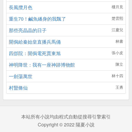
長風攬月色
樓月見
重生70！鹹魚繙身的我飄了
楚雲熙
那些亮晶晶的日子
江慶兒
開侷給秦始皇直播兵馬俑
林書
四郃院：開侷電死賈東旭
張小皮
神明降世：我有一座神跡博物館
陳立
一劍蕩萬世
林十四
村毉脩仙
王勇
本站所有小說均由程式自動從搜尋引擎索引
Copyright © 2022 陽夏小說