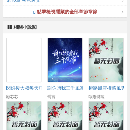
點擊檢視隱藏的全部章節章節
相關小說閱
閃婚後大叔每天狂寵我
謝你贈我三千風霜
權路風雲權路風雲
顧芯芯
喬言
歐陽誌遠