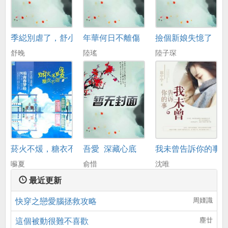
季縂別虐了，舒小姐已嫁人
年華何日不離傷
撿個新娘失憶了
舒晚
陸瑤
陸子琛
菸火不煖，糖衣不甜
吾愛_深藏心底
我未曾告訴你的事
囌夏
俞惜
沈唯
最近更新
快穿之戀愛腦拯救攻略
周嫤識
這個被動很難不喜歡
塵廿