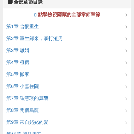
全部章節目錄
點擊檢視隱藏的全部章節章節
第1章 含恨重生
第2章 重生歸來，暴打渣男
第3章 離婚
第4章 租房
第5章 搬家
第6章 小雪住院
第7章 羅慧瑛的算磐
第8章 閙個烏龍
第9章 來自姥姥的愛
第10章 初見唐安