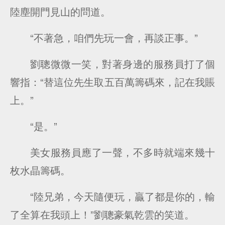
陸塵開門見山的問道。
“不著急，咱們先玩一會，再談正事。”
劉聰微微一笑，對著身邊的服務員打了個
響指：“替這位先生取五百萬籌碼來，記在我賬
上。”
“是。”
美女服務員應了一聲，不多時就端來幾十
枚水晶籌碼。
“陸兄弟，今天隨便玩，贏了都是你的，輸
了全算在我頭上！”劉聰豪氣乾雲的笑道。