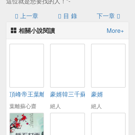
這位就是您要找的人！”-
上一章
目 錄
下一章
相關小說閱讀
More+
頂峰帝王葉離
豪婿韓三千蘇迎夏
豪婿
葉離蘇心齋
絕人
絕人