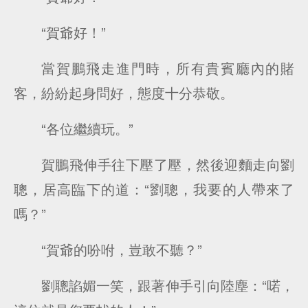
“賀爺好！”
當賀鵬飛走進門時，所有貴賓廳內的賭
客，紛紛起身問好，態度十分恭敬。
“各位繼續玩。”
賀鵬飛伸手往下壓了壓，然後迎麵走向劉
聰，居高臨下的道：“劉聰，我要的人帶來了
嗎？”
“賀爺的吩咐，豈敢不聽？”
劉聰諂媚一笑，跟著伸手引向陸塵：“喏，