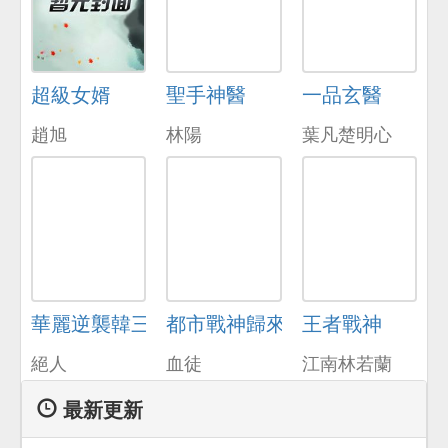
超級女婿
聖手神醫
一品玄醫
趙旭
林陽
葉凡楚明心
華麗逆襲韓三千免費閱讀
都市戰神歸來
王者戰神
絕人
血徒
江南林若蘭
最新更新