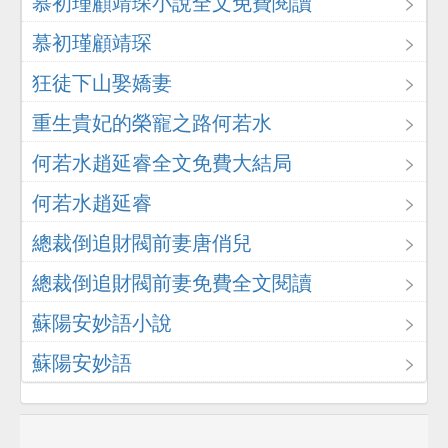
慕初瑾顧靖琛小說全文免費閱讀
慕初瑾顧靖琛
狂徒下山娶嬌妻
重生貴妃的榮寵之路何若水
何若水趙延睿全文免費大結局
何若水趙延睿
總裁倒追財閥前妻唐俏兒
總裁倒追財閥前妻免費全文閱讀
蘇陽安妙語小說
蘇陽安妙語