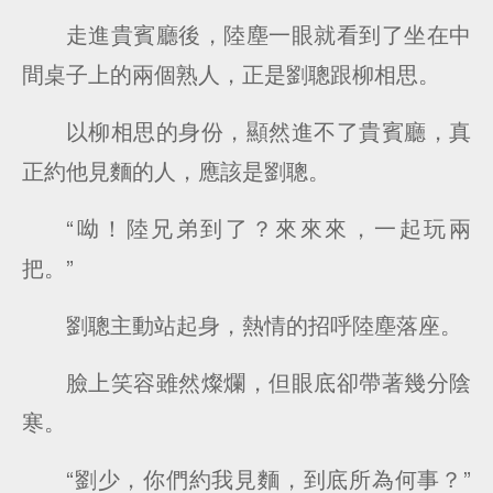
走進貴賓廳後，陸塵一眼就看到了坐在中
間桌子上的兩個熟人，正是劉聰跟柳相思。
以柳相思的身份，顯然進不了貴賓廳，真
正約他見麵的人，應該是劉聰。
“呦！陸兄弟到了？來來來，一起玩兩
把。”
劉聰主動站起身，熱情的招呼陸塵落座。
臉上笑容雖然燦爛，但眼底卻帶著幾分陰
寒。
“劉少，你們約我見麵，到底所為何事？”