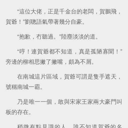
“這位大佬，正是千金台的老闆，賀鵬飛，
賀爺！”劉聰語氣帶著幾分自豪。
“抱歉，冇聽過。”陸塵淡淡的道。
“哼！連賀爺都不知道，真是孤陋寡聞！”
旁邊的柳相思撇了撇嘴，頗為不屑。
在南城這片區域，賀爺可謂是隻手遮天，
號稱南城一霸。
乃是唯一一個，敢與宋家王家兩大豪門叫
板的存在。
稍微有點見識的人，誰不知道賀爺的名