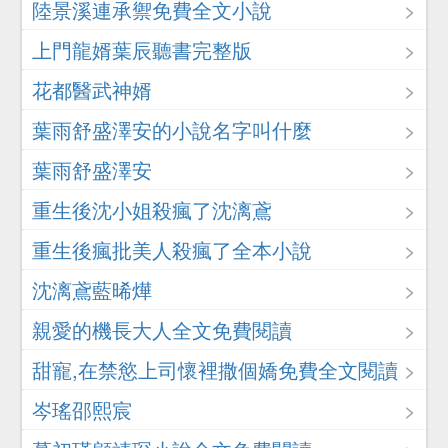
陸景溪連承禦免費全文小說
上門龍婿葉辰聽書完整版
花都醫武神婿
葉雨舒盛澤安的小說名字叫什麼
葉雨舒盛澤安
重生後沈小姐殺瘋了沈漓鳶
重生後瘋批美人殺瘋了全本小說
沈漓鳶藍晞燁
親愛的機長大人全文免費閱讀
甜寵,在禁慾上司懷裡撒個嬌免費全文閱讀
岑瑤邵熙宸