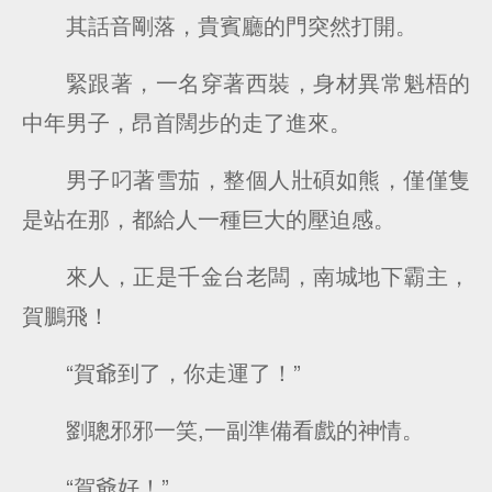
其話音剛落，貴賓廳的門突然打開。
緊跟著，一名穿著西裝，身材異常魁梧的
中年男子，昂首闊步的走了進來。
男子叼著雪茄，整個人壯碩如熊，僅僅隻
是站在那，都給人一種巨大的壓迫感。
來人，正是千金台老闆，南城地下霸主，
賀鵬飛！
“賀爺到了，你走運了！”
劉聰邪邪一笑,一副準備看戲的神情。
“賀爺好！”