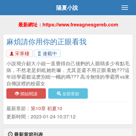
陽夏小說
最新網址：https://www.freeagnesgereb.com
麻煩請你用你的正眼看我
宋寒棲
連載中
小說簡介顧大小姐一直覺得自己後麪的人眼睛多少有點毛
病，不然老是斜眡她乾嘛，尤其是還不用正眼看她???這
年頭學霸都這麽別樹一幟的嗎??? 高冷無情的學霸男vs來
自傳說裡的校霸女
開始閱讀
全部章節
最新章節：
第10章 初夏10
更新時間：2023-01-24 10:37:12
最新章節列表