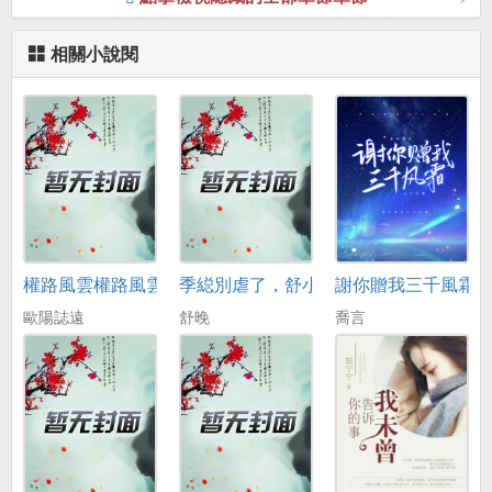
相關小說閱
權路風雲權路風雲
季縂別虐了，舒小姐已嫁人
謝你贈我三千風霜
歐陽誌遠
舒晚
喬言