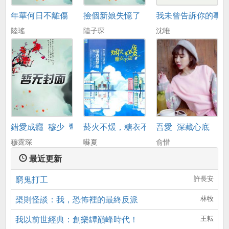
年華何日不離傷
撿個新娘失憶了
我未曾告訴你的事
陸瑤
陸子琛
沈唯
錯愛成癮_穆少_彆來無恙
菸火不煖，糖衣不甜
吾愛_深藏心底
穆霆琛
囌夏
俞惜
最近更新
窮鬼打工
許長安
槼則怪談：我，恐怖裡的最終反派
林牧
我以前世經典：創樂罈巔峰時代！
王耘