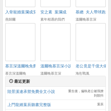
入骨寵婚葉瀾成安之素
安之素_葉瀾成
慕總_夫人帶球跑了
燕歸爾
素年相遇的我們
溫爾晚慕言深
慕言深溫爾晚免費閱讀
溫爾晚慕言深小說免費
老公竟是千億大佬
慕言深溫爾晚
溫爾晚慕言深
海彤戰胤
最近更新
陸景溪連承禦免費全文小說
重生後，偏執老公被我撩
到顫抖
上門龍婿葉辰聽書完整版
葉辰