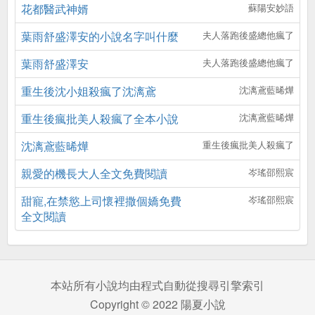
花都醫武神婿
蘇陽安妙語
葉雨舒盛澤安的小說名字叫什麼
夫人落跑後盛總他瘋了
葉雨舒盛澤安
夫人落跑後盛總他瘋了
重生後沈小姐殺瘋了沈漓鳶
沈漓鳶藍晞燁
重生後瘋批美人殺瘋了全本小說
沈漓鳶藍晞燁
沈漓鳶藍晞燁
重生後瘋批美人殺瘋了
親愛的機長大人全文免費閱讀
岑瑤邵熙宸
甜寵,在禁慾上司懷裡撒個嬌免費
岑瑤邵熙宸
全文閱讀
本站所有小說均由程式自動從搜尋引擎索引
Copyright © 2022 陽夏小說