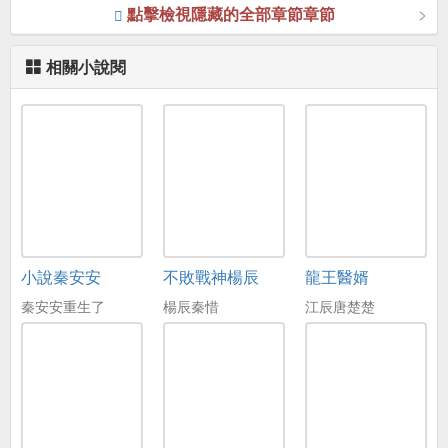
點擊檢視隱藏的全部章節章節
相關小說閱
小說秦安安
不敗戰神楊辰
龍王醫婿
秦安安重生了
楊辰秦惜
江辰唐楚楚