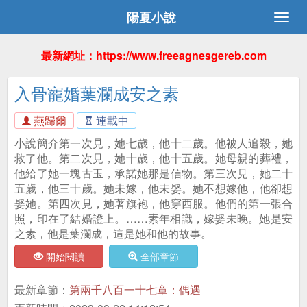
陽夏小說
最新網址：https://www.freeagnesgereb.com
入骨寵婚葉瀾成安之素
燕歸爾
連載中
小說簡介第一次見，她七歲，他十二歲。他被人追殺，她
救了他。第二次見，她十歲，他十五歲。她母親的葬禮，
他給了她一塊古玉，承諾她那是信物。第三次見，她二十
五歲，他三十歲。她未嫁，他未娶。她不想嫁他，他卻想
娶她。第四次見，她著旗袍，他穿西服。他們的第一張合
照，印在了結婚證上。……素年相識，嫁娶未晚。她是安
之素，他是葉瀾成，這是她和他的故事。
開始閱讀
全部章節
最新章節：
第兩千八百一十七章：偶遇