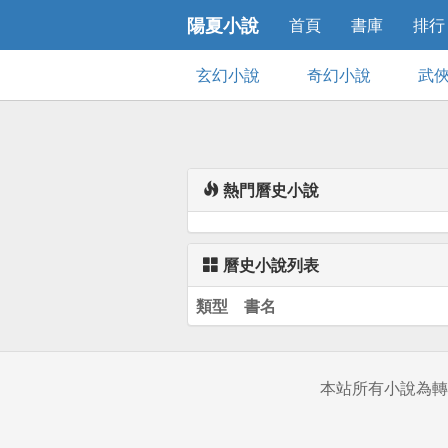
陽夏小說
首頁
書庫
排行
玄幻小說
奇幻小說
武
熱門曆史小說
曆史小說列表
類型
書名
本站所有小說為轉