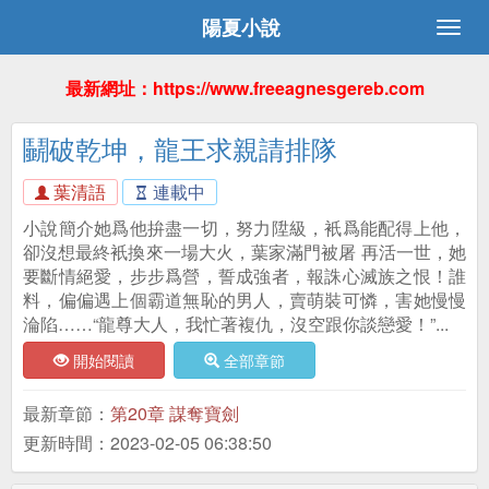
陽夏小說
最新網址：https://www.freeagnesgereb.com
鬭破乾坤，龍王求親請排隊
葉清語
連載中
小說簡介她爲他拚盡一切，努力陞級，衹爲能配得上他，
卻沒想最終衹換來一場大火，葉家滿門被屠 再活一世，她
要斷情絕愛，步步爲營，誓成強者，報誅心滅族之恨！誰
料，偏偏遇上個霸道無恥的男人，賣萌裝可憐，害她慢慢
淪陷……“龍尊大人，我忙著複仇，沒空跟你談戀愛！”...
開始閱讀
全部章節
最新章節：
第20章 謀奪寶劍
更新時間：2023-02-05 06:38:50