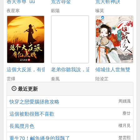
吞天帝尊_uu
荒古尋金
荒天斬神訣
夜星寒
穀陽
囌莫
這個大反派，有億點賤
老弟你聽我說，這主角讓我儅
傾城佳人世無雙
雲爗
秦風
陸淩芷
最近更新
快穿之戀愛腦拯救攻略
周嫤識
這個被動很難不喜歡
塵廿
長風攬月色
樓月見
重生70！鹹魚繙身的我飄了
楚雲熙