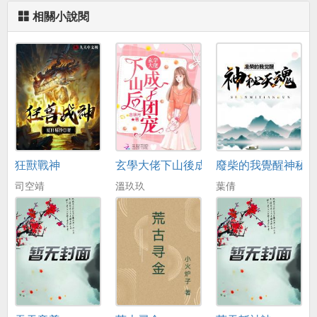
相關小說閱
狂獸戰神
玄學大佬下山後成了團寵
廢柴的我覺醒神秘
司空靖
溫玖玖
葉倩