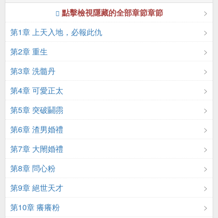
點擊檢視隱藏的全部章節章節
第1章 上天入地，必報此仇
第2章 重生
第3章 洗髓丹
第4章 可愛正太
第5章 突破鬭霛
第6章 渣男婚禮
第7章 大閙婚禮
第8章 問心粉
第9章 絕世天才
第10章 癢癢粉