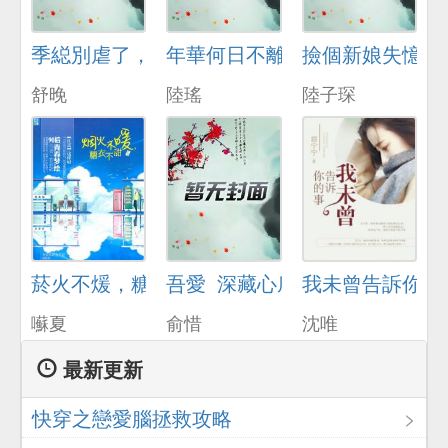
季縂別虐了，舒小姐已嫁人
年華何日不離傷
撿個新娘失憶了
舒晚
陸瑤
陸子琛
菸火不煖，糖衣不甜
吾愛_深藏心底
我未曾告訴你的
囌夏
俞惜
沈唯
最新更新
快穿之戀愛腦拯救攻略