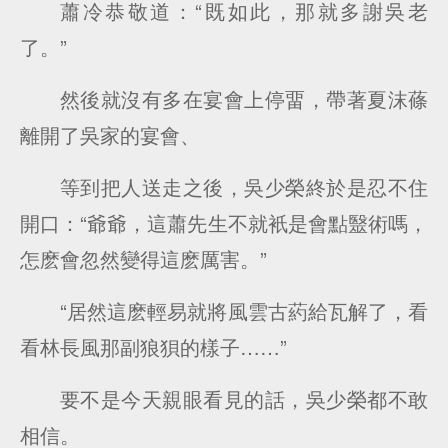
蕭冷恭敬道：“既如此，那就多謝吳老
了。”
然後就沒有多在宴會上停畱，帶著夏沫蓧
離開了吳家的宴會、
等到把人送走之後，吳少榮終於是忍不住
開口：“爺爺，這蕭先生不就衹是會點毉術嗎，
怎麽會忽然變得這麽厲害。”
“居然這麽輕易就將風雲古葯給瓦解了，看
看林長風那副狼狽的樣子……”
要不是今天親眼看見的話，吳少榮都不敢
相信。