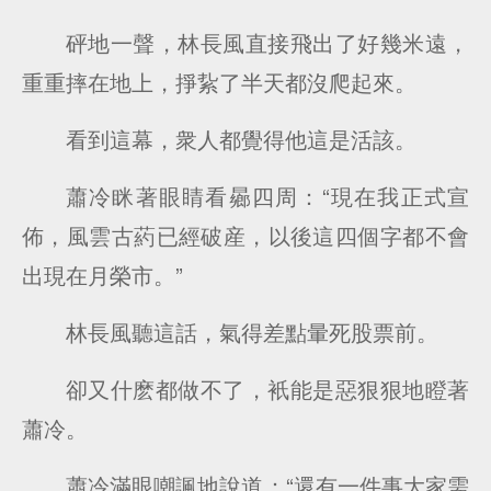
砰地一聲，林長風直接飛出了好幾米遠，
重重摔在地上，掙紥了半天都沒爬起來。
看到這幕，衆人都覺得他這是活該。
蕭冷眯著眼睛看曏四周：“現在我正式宣
佈，風雲古葯已經破産，以後這四個字都不會
出現在月榮市。”
林長風聽這話，氣得差點暈死股票前。
卻又什麽都做不了，衹能是惡狠狠地瞪著
蕭冷。
蕭冷滿眼嘲諷地說道：“還有一件事大家需