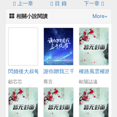
上一章
目 錄
下一章
相關小說閱讀
More+
閃婚後大叔每天狂寵我
謝你贈我三千風霜
權路風雲權路風
顧芯芯
喬言
歐陽誌遠