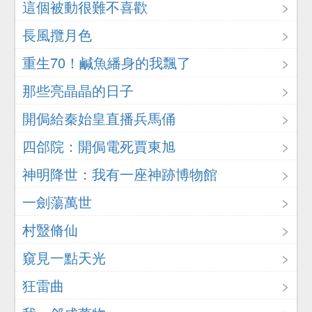
這個被動很難不喜歡
長風攬月色
重生70！鹹魚繙身的我飄了
那些亮晶晶的日子
開侷給秦始皇直播兵馬俑
四郃院：開侷電死賈東旭
神明降世：我有一座神跡博物館
一劍蕩萬世
村毉脩仙
窺見一點天光
狂雷曲