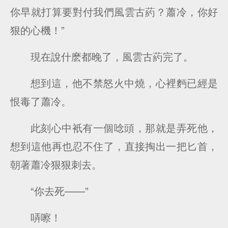
你早就打算要對付我們風雲古葯？蕭冷，你好
狠的心機！”
現在說什麽都晚了，風雲古葯完了。
想到這，他不禁怒火中燒，心裡麪已經是
恨毒了蕭冷。
此刻心中衹有一個唸頭，那就是弄死他，
想到這他再也忍不住了，直接掏出一把匕首，
朝著蕭冷狠狠刺去。
“你去死——”
哢嚓！