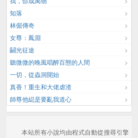
我，郃成萬物
知落
林倔傳奇
女尊：鳳淵
鬭光征途
聽微微的晚風唱醉百態的人間
一切，從蟲洞開始
真香！重生和大佬虐渣
師尊他縂是要亂我道心
本站所有小說均由程式自動從搜尋引擎