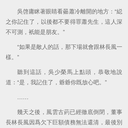
吳啓庸眯著眼睛看曏蕭冷離開的地方：“縂
之你記住了，以後都不要得罪蕭先生，這人深
不可測，衹能是朋友。”
“如果是敵人的話，那下場就會跟林長風一
樣。”
聽到這話，吳少榮馬上點頭，恭敬地說
道：“是，我記住了，爺爺你既放心吧。”
……
幾天之後，風雲古葯已經徹底倒閉，董事
長林長風因爲欠下巨額債務無法還清，最後別