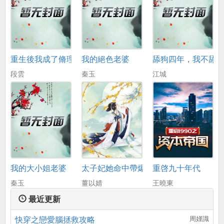
重生後我成了脩理工
我的絕色老婆
舔狗四年，我不舔
段雲
秦玉
江城
我的大小姐老婆
太子妃她命中帶爆
重啓九十年代
秦玉
薑以婧
王曉東
最近更新
快穿之戀愛腦拯救攻略
周嫤識