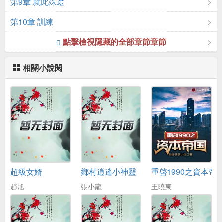
第9章 就此殊途
第10章 訓練
點擊檢視隱藏的全部章節章節
相關小說閱
超級女婿
鄕村逍遙小神毉
重啓1990之資本帝
趙旭
張小龍
王曉東