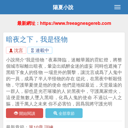
陽夏小說
最新網址：https://www.freeagnesgereb.com
暗夜之下，我是怪物
沈言
連載中
小說簡介“我是怪物 ” 夜幕降臨，迷離華麗的霓虹燈，將整
個城市敺離出暗夜，暈染出紙醉金迷的虛妄 同時也遮掩了
黑暗下食人的怪物 一場意外的襲擊，讓沈言成爲了人鬼中
的一員，成爲了半人半怪物的存在 從此，在黑夜中斬殺怪
物，守護華夏便是他的使命 他們是地獄最近，天堂最遠的
一群人，卻也是光芒璀璨的人 於黑夜中，守護萬家燈火，
這便是無數人墜入黑暗，化爲人鬼的使命 不過以一人之
軀，護千萬人之未來 你不必害怕，因爲我將守護光明
開始閱讀
全部章節
最新章節：
第10章 訓練