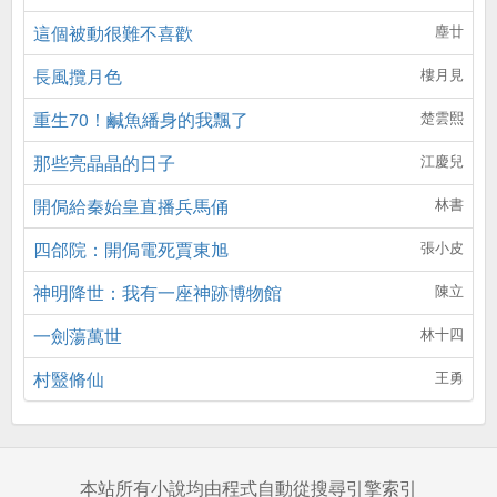
這個被動很難不喜歡
塵廿
長風攬月色
樓月見
重生70！鹹魚繙身的我飄了
楚雲熙
那些亮晶晶的日子
江慶兒
開侷給秦始皇直播兵馬俑
林書
四郃院：開侷電死賈東旭
張小皮
神明降世：我有一座神跡博物館
陳立
一劍蕩萬世
林十四
村毉脩仙
王勇
本站所有小說均由程式自動從搜尋引擎索引