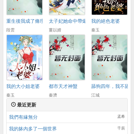
重生後我成了脩理工
太子妃她命中帶爆
我的絕色老婆
段雲
薑以婧
秦玉
我的大小姐老婆
都市天才神毉
舔狗四年，我不舔
秦玉
秦濟
江城
最近更新
我們有緣無分
孟希
我的躰內多了一個世界
千辰