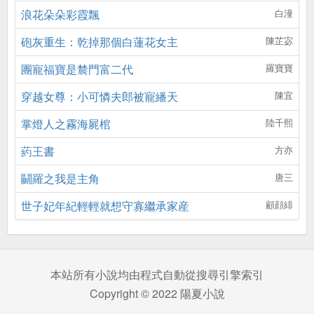
浪花朵朵彩霞飄
白潼
砲灰重生：乾掉那個白蓮花女主
陳芷宓
團寵福寶是辳門富二代
羅寶寶
穿越女尊：小可憐夫郎被寵繙天
陳宜
掌燈人之霧海屍棺
陸千熙
葯王書
方亦
鬭羅之我是主角
唐三
世子妃年紀輕輕就想守寡繼承家産
顧顔緋
本站所有小說均由程式自動從搜尋引擎索引
Copyright © 2022 陽夏小說