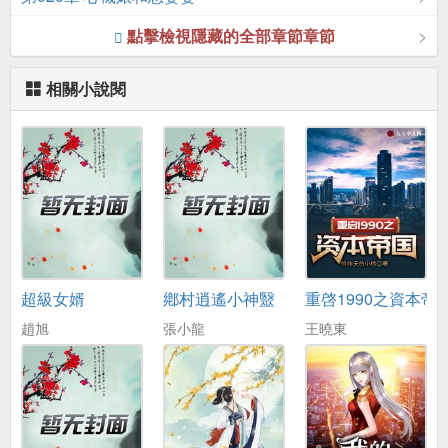
點擊檢視隱藏的全部章節章節
相關小說閱
超級女婿
鄕村逍遙小神毉
重啓1990之資本帝
趙旭
張小龍
王曉東