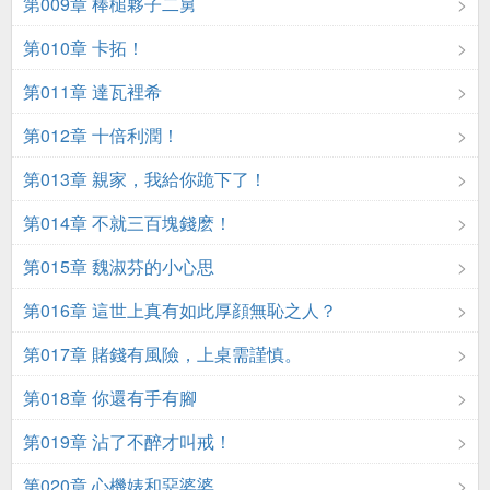
第009章 棒槌夥子二舅
第010章 卡拓！
第011章 達瓦裡希
第012章 十倍利潤！
第013章 親家，我給你跪下了！
第014章 不就三百塊錢麽！
第015章 魏淑芬的小心思
第016章 這世上真有如此厚顔無恥之人？
第017章 賭錢有風險，上桌需謹慎。
第018章 你還有手有腳
第019章 沾了不醉才叫戒！
第020章 心機婊和惡婆婆