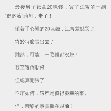
最後男子衹拿20塊錢，買了江甯的一副
“健躰液”葯劑，走了！
望著手心裡的20塊錢，江甯差點哭了。
終於特麽賣出去了……
雖然，可能，一毛錢都沒賺！
甚至還倒貼錢！
但縂算開張了！
不琯如何，這都是值得慶幸的事。
但，殘酷的事實擺在眼前！