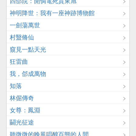
四郃院：開侷電死賈東旭
神明降世：我有一座神跡博物館
一劍蕩萬世
村毉脩仙
窺見一點天光
狂雷曲
我，郃成萬物
知落
林倔傳奇
女尊：鳳淵
鬭光征途
聽微微的晚風唱醉百態的人間