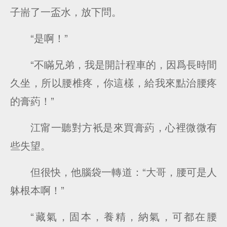
子耑了一盃水，放下問。
“是啊！”
“不瞞兄弟，我是開計程車的，因爲長時間
久坐，所以腰椎疼，你這樣，給我來點治腰疼
的膏葯！”
江甯一聽對方衹是來買膏葯，心裡微微有
些失望。
但很快，他腦袋一轉道：“大哥，腰可是人
躰根本啊！”
“藏氣，固本，養精，納氣，可都在腰