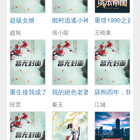
超級女婿
鄕村逍遙小神毉
重啓1990之資
趙旭
張小龍
王曉東
重生後我成了脩理工
我的絕色老婆
舔狗四年，我不
段雲
秦玉
江城