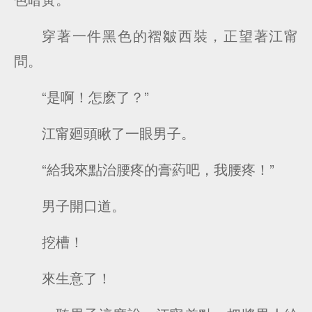
穿著一件黑色的褶皺西裝，正望著江甯
問。
“是啊！怎麽了？”
江甯廻頭瞅了一眼男子。
“給我來點治腰疼的膏葯吧，我腰疼！”
男子開口道。
挖槽！
來生意了！