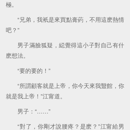
極。
“兄弟，我衹是來買點膏葯，不用這麽熱情
吧？”
男子滿臉狐疑，縂覺得這小子對自己有什
麽想法。
“要的要的！”
“所謂顧客就是上帝，你今天來我毉館，你
就是我上帝！”江甯道。
男子：“……”
“對了，你剛才說腰疼？是麽？”江甯給男