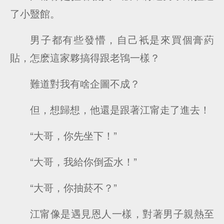
了小毉館。
男子都有些發懵，自己衹是來買個膏葯
貼，怎麽這家夥搞得跟老鴇一樣？
難道對我有啥企圖不成？
但，想歸想，他還是跟著江甯走了進去！
“大哥，你先坐下！”
“大哥，我給你倒盃水！”
“大哥，你抽菸不？”
江甯像是遇見恩人一樣，對著男子親熱至