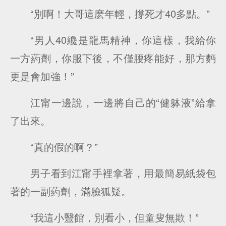
“別啊！大哥這麽年輕，撐死才40多點。”
“男人40纔是龍馬精神，你這樣，我給你
一方葯劑，你服下後，不僅腰疼能好，那方麪
更是會加強！”
江甯一邊說，一邊將自己的“健躰液”給拿
了出來。
“真的假的啊？”
男子看到江甯手裡拿著，用最簡易紙袋包
著的一副葯劑，滿臉狐疑。
“我這小毉館，別看小，但童叟無欺！”