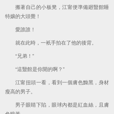
搬著自己的小板凳，江甯便準備廻毉館睡
特孃的大頭覺！
愛誰誰！
就在此時，一衹手拍在了他的後背。
“兄弟！”
“這毉館是你開的啊？”
江甯扭頭一看，看到一個膚色黝黑，身材
瘦高的男子。
男子眼睛下陷，眼球內都是紅血絲，且膚
色暗黃。