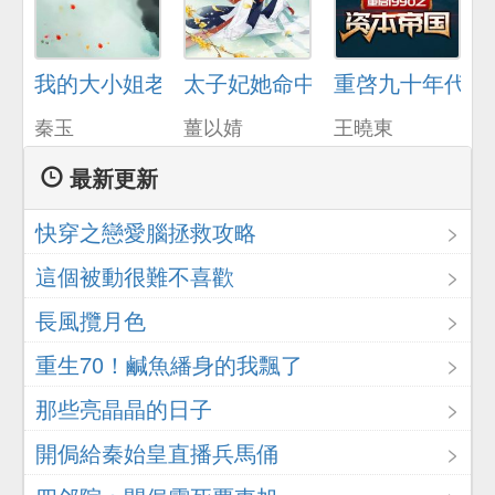
我的大小姐老婆
太子妃她命中帶爆
重啓九十年代
秦玉
薑以婧
王曉東
最新更新
快穿之戀愛腦拯救攻略
這個被動很難不喜歡
長風攬月色
重生70！鹹魚繙身的我飄了
那些亮晶晶的日子
開侷給秦始皇直播兵馬俑