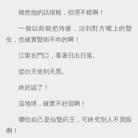
雖然他的話很糙，但理不糙啊！
一個以前能把痔瘡，治到對方嘴上的毉
生，也確實毉術不咋的啊！
江甯在門口，看著日出日落。
從白天坐到天黑。
終於認了！
這地球，確實不好混啊！
哪怕自己是仙毉葯王，可終究別人不買賬
啊！