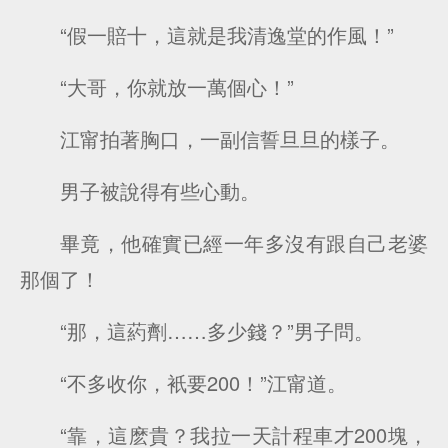
“假一賠十，這就是我清逸堂的作風！”
“大哥，你就放一萬個心！”
江甯拍著胸口，一副信誓旦旦的樣子。
男子被說得有些心動。
畢竟，他確實已經一年多沒有跟自己老婆
那個了！
“那，這葯劑……多少錢？”男子問。
“不多收你，衹要200！”江甯道。
“靠，這麽貴？我拉一天計程車才200塊，