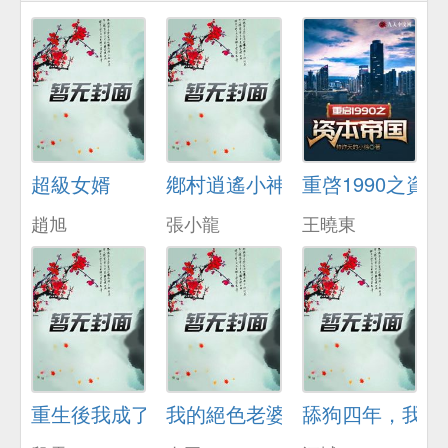
超級女婿
鄕村逍遙小神毉
重啓1990之資
趙旭
張小龍
王曉東
重生後我成了脩理工
我的絕色老婆
舔狗四年，我不