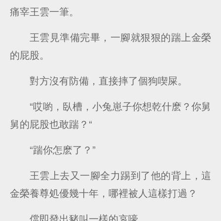
痛宰王雲一筆。
王雲見準備完畢，一腳就狠狠的踹上金榮
的屁股。
對方沒有防備，直接摔了個狗喫屎。
“哎喲，臥槽，小兔崽子你想乾什麽？你舅
舅的屁股也敢踹？“
“踹你怎麽了？”
王雲上去又一腳全力踢到了他的背上，這
金榮養尊処優幾十年，哪裡被人這樣打過？
儅即發出豬叫一樣的哀嚎。