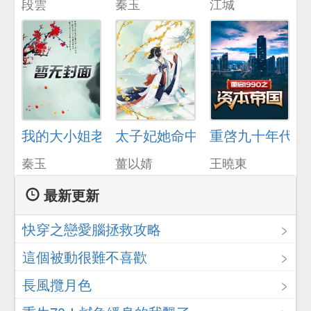
段雲
秦玉
江城
我的大小姐老婆
太子妃她命中帶爆
重啓九十年代
秦玉
薑以婧
王曉東
最新更新
快穿之戀愛腦拯救攻略
這個被動很難不喜歡
長風攬月色