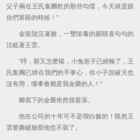
父子兩在王氏集團乾的那些勾儅，今天就是跟
你們算賬的時候！”
金龍隂沉著臉，一雙隂毒的眼睛直勾勾的
注眡著王雲。
”哼，那又怎麽樣，小兔崽子已經晚了，王
氏集團已經在我們的手掌心，你小子說破天也
沒有用，懂事會都是我金榮的人！“
腳底下的金榮依然很囂張。
他在公司的十年可不是喫白飯的！既然王
雲要撕破臉那他也不裝了。