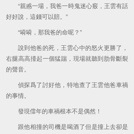
“親慼一場，我爸一時鬼迷心竅，王雲有話
好好說，這錢可以賠。”
“嗬嗬，那我爸的命呢？”
說到他爸的死，王雲心中的怒火更勝了，
右腿高高擡起一個猛踹，現場就聽到肋骨斷裂
的聲音。
偵探爲了討好他，特地查了王雲他爸車禍
的事情。
發現儅年的車禍根本不是偶然！
跟他相撞的司機是喝酒了但是撞上去卻是