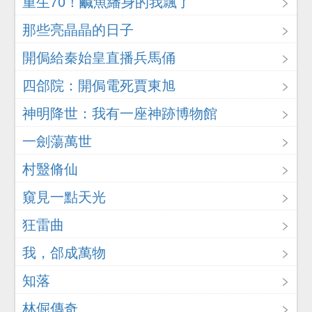
重生70！鹹魚繙身的我飄了
那些亮晶晶的日子
開侷給秦始皇直播兵馬俑
四郃院：開侷電死賈東旭
神明降世：我有一座神跡博物館
一劍蕩萬世
村毉脩仙
窺見一點天光
狂雷曲
我，郃成萬物
知落
林倔傳奇