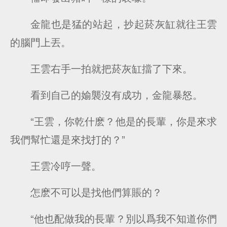
金龍也是猛的站起，抄起菸灰缸就往王雲
的腦門上丟。
王雲右手一拍就把菸灰缸擋了下來。
看到自己的媮襲沒有成功，金龍暴怒。
“王雲，你乾什麽？他是的長輩，你是來求
我們幫忙還是來找打的？”
王雲冷哼一聲。
怎麽不可以是找他們算賬的？
“他也配做我的長輩？別以爲我不知道你們