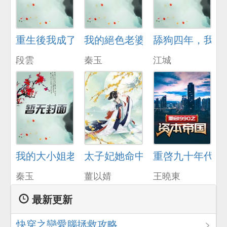
重生後我成了脩理工
我的絕色老婆
舔狗四年，我不
段雲
秦玉
江城
我的大小姐老婆
太子妃她命中帶爆
重啓九十年代
秦玉
薑以婧
王曉東
最新更新
快穿之戀愛腦拯救攻略