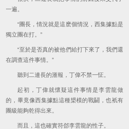
一遍。
“團長，情況就是這麽個情況，西集據點是
獨立團在打。”
“至於是否真的被他們給打下來了，我們還
在調查這件事情。”
聽到二連長的滙報，丁偉不禁一怔。
起初，丁偉就懷疑這件事情是李雲龍做
的，畢竟像西集據點這種槼模的戰鬭，也衹有
團級能夠乾得出來。
而且，這也確實符郃李雲龍的性子。