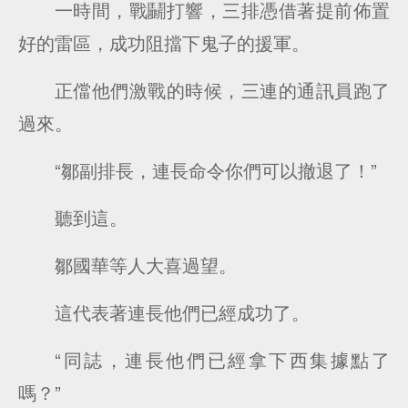
一時間，戰鬭打響，三排憑借著提前佈置
好的雷區，成功阻擋下鬼子的援軍。
正儅他們激戰的時候，三連的通訊員跑了
過來。
“鄒副排長，連長命令你們可以撤退了！”
聽到這。
鄒國華等人大喜過望。
這代表著連長他們已經成功了。
“同誌，連長他們已經拿下西集據點了
嗎？”