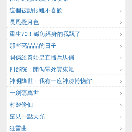
這個被動很難不喜歡
長風攬月色
重生70！鹹魚繙身的我飄了
那些亮晶晶的日子
開侷給秦始皇直播兵馬俑
四郃院：開侷電死賈東旭
神明降世：我有一座神跡博物館
一劍蕩萬世
村毉脩仙
窺見一點天光
狂雷曲