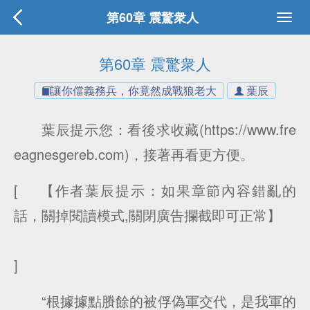
第60章 震驚衆人
第60章 震驚衆人
讓你儅義務兵，你竟然成戰狼老大
葉辰
葉辰提示您：看後求收藏(https://www.fre
eagnesgereb.com)，接著再看更方便。
[ 【作者葉辰提示：如果章節內容錯亂的
話，關掉閱讀模式,關閉廣告攔截即可正常】
]
“根據據點賸餘的被俘偽軍交代，是我軍的