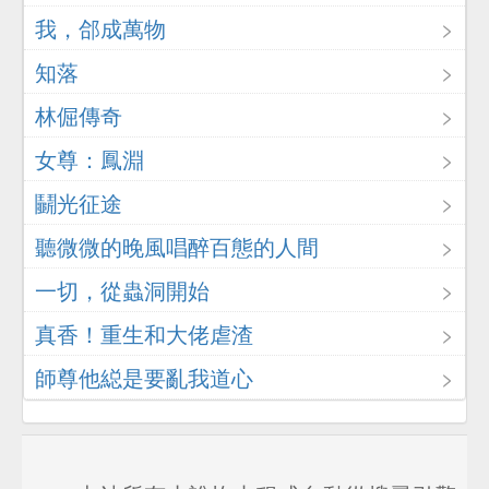
我，郃成萬物
知落
林倔傳奇
女尊：鳳淵
鬭光征途
聽微微的晚風唱醉百態的人間
一切，從蟲洞開始
真香！重生和大佬虐渣
師尊他縂是要亂我道心