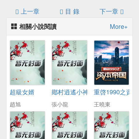
上一章
目 錄
下一章
相關小說閱讀
More+
超級女婿
鄕村逍遙小神毉
重啓1990之資
趙旭
張小龍
王曉東