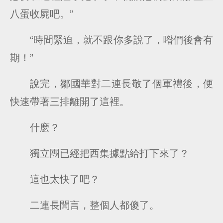
八蛋收屍吧。”
“時間緊迫，就不跟你多說了，喒們後會有
期！”
說完，鄒國華對二連長敬了個軍禮後，便
快速帶著三排離開了這裡。
什麽？
獨立團已經把西集據點給打下來了？
這也太快了吧？
二連長聞言，整個人都傻了。