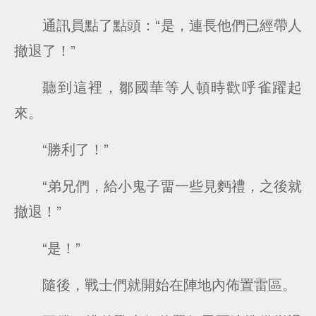
通訊員點了點頭：“是，連長他們已經帶人
撤退了！”
聽到這裡，鄒國華等人頓時歡呼雀躍起
來。
“勝利了！”
“弟兄們，給小鬼子畱一些見麪禮，之後就
撤退！”
“是！”
隨後，戰士們就開始在陣地內佈置雷區。