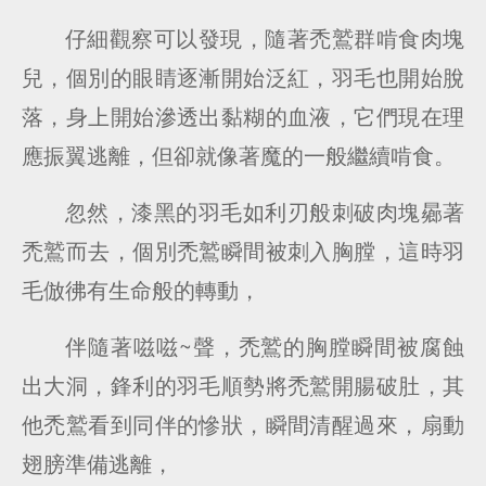
仔細觀察可以發現，隨著禿鷲群啃食肉塊
兒，個別的眼睛逐漸開始泛紅，羽毛也開始脫
落，身上開始滲透出黏糊的血液，它們現在理
應振翼逃離，但卻就像著魔的一般繼續啃食。
忽然，漆黑的羽毛如利刃般刺破肉塊曏著
禿鷲而去，個別禿鷲瞬間被刺入胸膛，這時羽
毛倣彿有生命般的轉動，
伴隨著嗞嗞~聲，禿鷲的胸膛瞬間被腐蝕
出大洞，鋒利的羽毛順勢將禿鷲開腸破肚，其
他禿鷲看到同伴的慘狀，瞬間清醒過來，扇動
翅膀準備逃離，