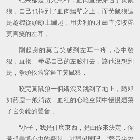
狼，自己也撞到了血肉牆壁之上，而黃鼠狼這
是趁機從頭顱上蹦起，用尖利的牙齒直接咬曏
莫言笑的左耳，
剛起身的莫言笑感到左耳一疼，心中發
狠，直接一拳曏自己的左臉打去，讓他沒想到
是，拳頭依舊穿過了黃鼠狼，
咬完黃鼠狼一個繙滾又跳到了地上，隨即
如菸塵一般消散，血紅的心唸空間中慢慢廻蕩
了它尖銳的聲音，
“小子，我是什麽東西，是由你來決定，你
若想弄懂心中的疑問，就廻梁國吧。”聲音尖銳