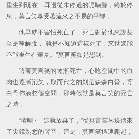
重生到現在，耳邊從未停過的呢喃聲，終於停
息，莫言笑享受著這來之不易的平靜，
他早就不害怕死亡了，死亡對於他來說甚
至是種解脫，“就是不知道這樣死了，來世還能
不能重生在華夏。”莫言笑如是想到。
隨著莫言笑的逐漸死亡，心唸空間中的血
肉也逐漸消失，取而代之的則是森森白骨，等
白骨佈滿整個空間，那時候就是莫言笑的死亡
之時，
“嘖嘖~，這就放棄了，”從莫言笑耳邊傳來
了尖銳熟悉的聲音，這是，莫言笑迅速爬起，