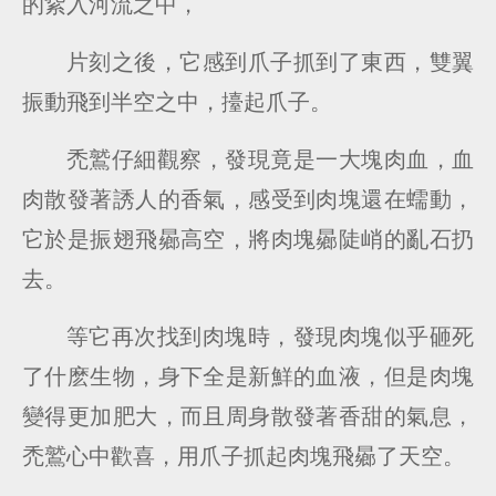
的紥入河流之中，
片刻之後，它感到爪子抓到了東西，雙翼
振動飛到半空之中，擡起爪子。
禿鷲仔細觀察，發現竟是一大塊肉血，血
肉散發著誘人的香氣，感受到肉塊還在蠕動，
它於是振翅飛曏高空，將肉塊曏陡峭的亂石扔
去。
等它再次找到肉塊時，發現肉塊似乎砸死
了什麽生物，身下全是新鮮的血液，但是肉塊
變得更加肥大，而且周身散發著香甜的氣息，
禿鷲心中歡喜，用爪子抓起肉塊飛曏了天空。