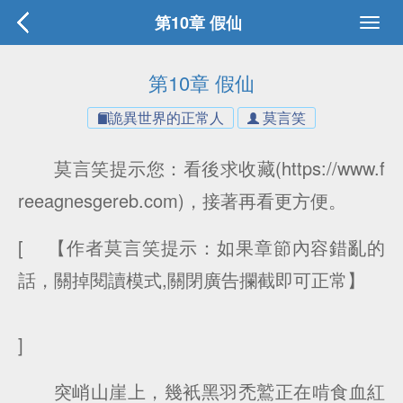
第10章 假仙
第10章 假仙
詭異世界的正常人
莫言笑
莫言笑提示您：看後求收藏(https://www.f
reeagnesgereb.com)，接著再看更方便。
[ 【作者莫言笑提示：如果章節內容錯亂的
話，關掉閱讀模式,關閉廣告攔截即可正常】
]
突峭山崖上，幾衹黑羽禿鷲正在啃食血紅