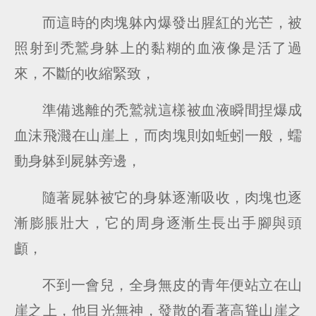
而這時的肉塊躰內爆發出腥紅的光芒，被
照射到禿鷲身躰上的黏糊的血液像是活了過
來，不斷的收縮緊致，
準備逃離的禿鷲就這樣被血液瞬間捏爆成
血沫飛濺在山崖上，而肉塊則如蚯蚓一般，蠕
動身躰到屍躰旁邊，
隨著屍躰被它的身躰逐漸吸收，肉塊也逐
漸膨脹壯大，它的周身逐漸生長出手腳與頭
顱，
不到一會兒，全身無皮的青年便站立在山
崖之上，他目光無神，發散的看著高聳山崖之