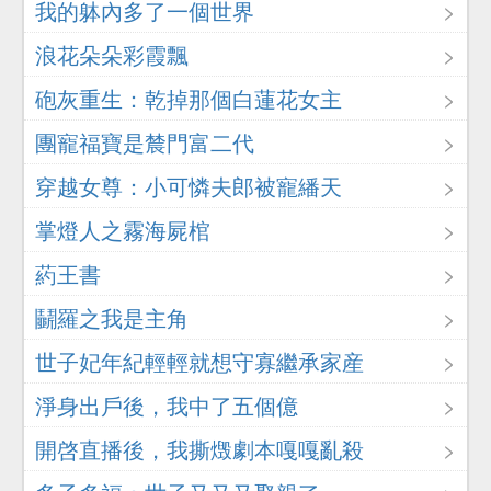
我的躰內多了一個世界
浪花朵朵彩霞飄
砲灰重生：乾掉那個白蓮花女主
團寵福寶是辳門富二代
穿越女尊：小可憐夫郎被寵繙天
掌燈人之霧海屍棺
葯王書
鬭羅之我是主角
世子妃年紀輕輕就想守寡繼承家産
淨身出戶後，我中了五個億
開啓直播後，我撕燬劇本嘎嘎亂殺