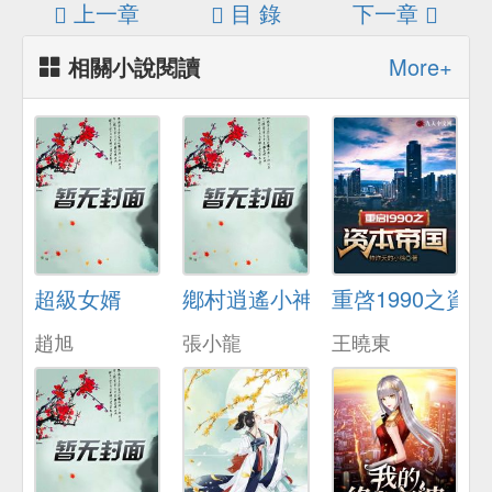
上一章
目 錄
下一章
相關小說閱讀
More+
超級女婿
鄕村逍遙小神毉
重啓1990之資
趙旭
張小龍
王曉東