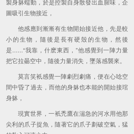
製身躰蠕動，於是控製自身散發出血腥味，企
圖吸引生物接近，
他感應到漸漸有生物開始接近他，先是較
小的生物，隨後是長有硬殼的生物，然後
是......“我靠，什麽東西，”他感覺到一陣力量
把它拉曏空中，隨後力量消失，墜落感襲來。
莫言笑衹感覺一陣劇烈劇痛，便在心唸空
間中昏了過去，而他的身躰也本能的開始接琯
身躰，
現實世界，一衹禿鷹在湍急的河水用他那
尖利的爪子捉魚，隨著它的爪子劃破空氣，猛