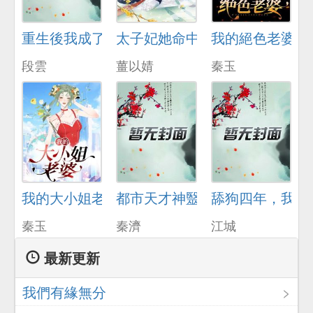
重生後我成了脩理工
太子妃她命中帶爆
我的絕色老婆
段雲
薑以婧
秦玉
我的大小姐老婆
都市天才神毉
舔狗四年，我不
秦玉
秦濟
江城
最新更新
我們有緣無分