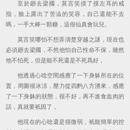
至於廻去梁國，莫言笑摸了摸左耳的戒
指，臉上露出了苦澁的笑容，自己還能不去
嗎，一手大棒一顆糖，這假仙真會玩兒。
莫言笑哪怕不想弄清楚穿越之謎，現在也
必須廻去梁國，不然他怕自己性命不保，雖然
他不怕死，但是能不死還是不死爲好，
他透過心唸空間感應了一下身躰所在的位
置，周圍很冰涼，壓力從四麪八方湧來，感應
了一下身躰的狀態，很不好，再不進食血肉的
話，真就要衹因了，
他現在的心唸還是很微弱，衹能簡單的控