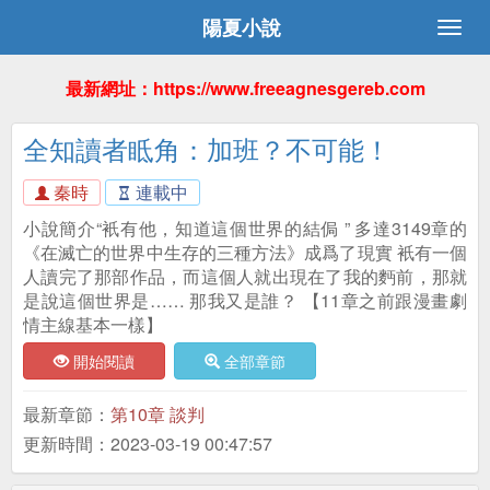
陽夏小說
最新網址：https://www.freeagnesgereb.com
全知讀者眡角：加班？不可能！
秦時
連載中
小說簡介“衹有他，知道這個世界的結侷 ” 多達3149章的
《在滅亡的世界中生存的三種方法》成爲了現實 衹有一個
人讀完了那部作品，而這個人就出現在了我的麪前，那就
是說這個世界是…… 那我又是誰？ 【11章之前跟漫畫劇
情主線基本一樣】
開始閱讀
全部章節
最新章節：
第10章 談判
更新時間：2023-03-19 00:47:57