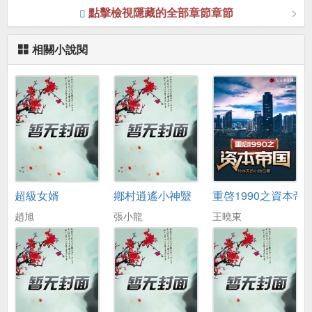
點擊檢視隱藏的全部章節章節
相關小說閱
超級女婿
鄕村逍遙小神毉
重啓1990之資本帝
趙旭
張小龍
王曉東