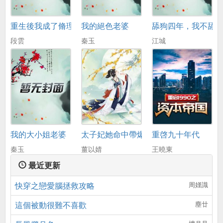
重生後我成了脩理工
我的絕色老婆
舔狗四年，我不舔
段雲
秦玉
江城
我的大小姐老婆
太子妃她命中帶爆
重啓九十年代
秦玉
薑以婧
王曉東
最近更新
快穿之戀愛腦拯救攻略
周嫤識
這個被動很難不喜歡
塵廿